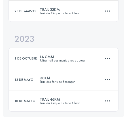
Inicia sesión para ver el UTMB Index
TRAIL 32KM
23 DE MARZO
Trail du Cirque du Fer à Cheval
21 KM
590 M+
2023
32.7 KM
1300 M+
Inicia sesión para ver el UTMB Index
LA CMM
1 DE OCTUBRE
Ultra trail des montagnes du Jura
Inicia sesión para ver el UTMB Index
30KM
13 DE MAYO
Trail des Forts de Besançon
43.5 KM
1130 M+
TRAIL 46KM
18 DE MARZO
Trail du Cirque du Fer à Cheval
30 KM
900 M+
Inicia sesión para ver el UTMB Index