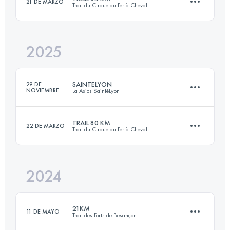
21 DE MARZO
Trail du Cirque du Fer à Cheval
38 KM
1979 M+
2025
84 KM
3500 M+
Inicia sesión para ver el UTMB Index
SAINTELYON
29 DE
NOVIEMBRE
La Asics SaintéLyon
Inicia sesión para ver el UTMB Index
TRAIL 80 KM
22 DE MARZO
Trail du Cirque du Fer à Cheval
79.1 KM
2105 M+
2024
81 KM
3220 M+
Inicia sesión para ver el UTMB Index
21KM
11 DE MAYO
Trail des Forts de Besançon