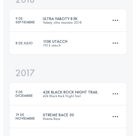
ULTRA YABOTY 85K
9 DE
SEPTIEMBRE
Yaboty ultra maraton 2018
Inicia sesión para ver el UTMB Index
110K UTACCH
8 DE JULIO
110 k utacch
83.5 KM
2110 M+
2017
106.2 KM
3500 M+
Inicia sesión para ver el UTMB Index
42K BLACK ROCK NIGHT TRAIL
9 DE
DICIEMBRE
42k Black Rock Night Trail
Inicia sesión para ver el UTMB Index
XTREME RACE 30
19 DE
NOVIEMBRE
Xtreme Race
41.5 KM
950 M+