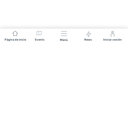
Página de inicio
Events
News
Iniciar sesión
Menú
ÚNETE