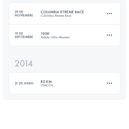
Inicia sesión para ver el UTMB Index
COLUMBIA XTREME RACE
29 DE
NOVIEMBRE
Columbia Xtreme Race
Inicia sesión para ver el UTMB Index
100K
19 DE
SEPTIEMBRE
Yaboty Ultra Maraton
51.4 KM
1610 M+
2014
104.5 KM
2160 M+
Inicia sesión para ver el UTMB Index
80 KM
21 DE JUNIO
UTACCH
Inicia sesión para ver el UTMB Index
78 KM
3170 M+