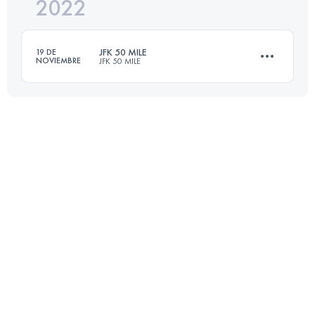
2022
52 KM
600 M+
JFK 50 MILE
19 DE
NOVIEMBRE
JFK 50 MILE
Inicia sesión para ver el UTMB Index
81.8 KM
1350 M+
Inicia sesión para ver el UTMB Index