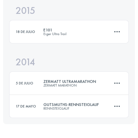
2015
161.2 KM
3210 M+
Inicia sesión para ver el UTMB Index
E101
18 DE JULIO
Eiger Ultra Trail
Inicia sesión para ver el UTMB Index
2014
98.3 KM
7033 M+
ZERMATT ULTRAMARATHON
5 DE JULIO
ZERMATT MARATHON
Inicia sesión para ver el UTMB Index
GUTSMUTHS-RENNSTEIGLAUF
17 DE MAYO
RENNSTEIGLAUF
45.6 KM
2450 M+
72.7 KM
1490 M+