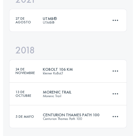
UTMB®
27 DE
AGOSTO
UTMB®
Inicia sesión para ver el UTMB Index
2018
172.1 KM
10055 M+
KOBOLT 106 KM
24 DE
NOVIEMBRE
kleiner KoBoLT
Inicia sesión para ver el UTMB Index
MORENIC TRAIL
13 DE
OCTUBRE
Morenic Trail
101.1 KM
4090 M+
CENTURION THAMES PATH 100
5 DE MAYO
Centurion Thames Path 100
119.1 KM
2540 M+
Inicia sesión para ver el UTMB Index