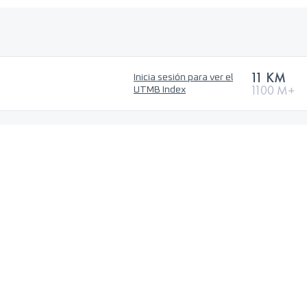
11 KM
Inicia sesión para ver el
1100 M+
UTMB Index