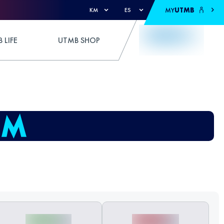
MY
UTMB
KM
ES
 LIFE
UTMB SHOP