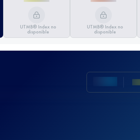
UTMB® Index no
UTMB® Index no
disponible
disponible