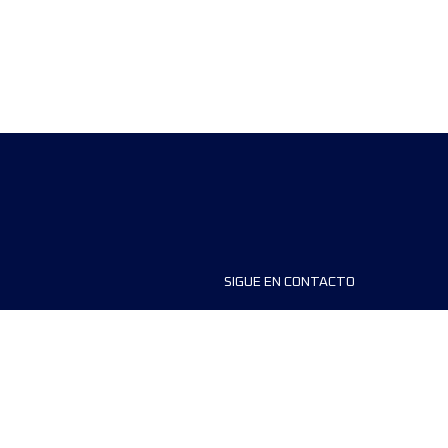
SIGUE EN CONTACTO
ios
FAQS
dores de carreras
Contáctanos
MyUTMB+