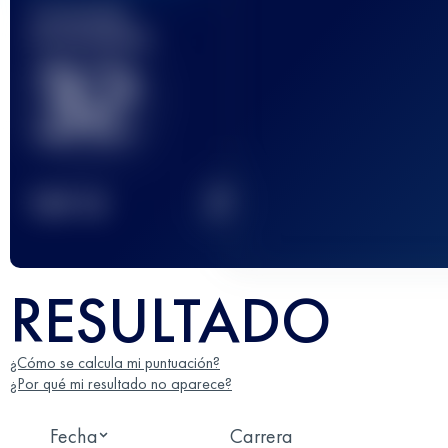
Carrera(s)
terminada(s)
32
2
TOP
10
RESULTADO
¿Cómo se calcula mi puntuación?
¿Por qué mi resultado no aparece?
Fecha
Carrera