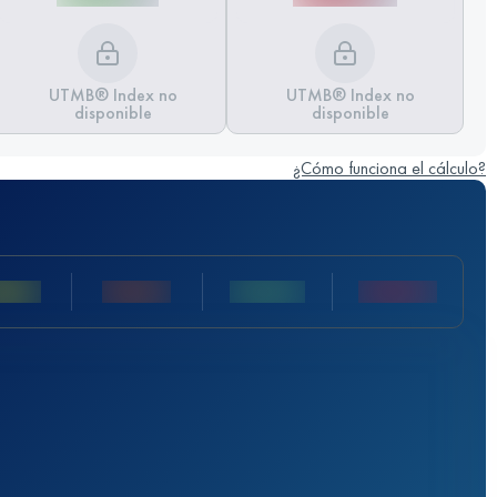
UTMB® Index no
UTMB® Index no
disponible
disponible
¿Cómo funciona el cálculo?