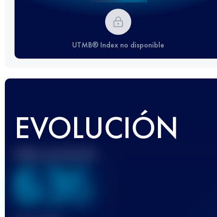
UTMB® Index no disponible
EVOLUCIÓN
Mejor puntuación
636