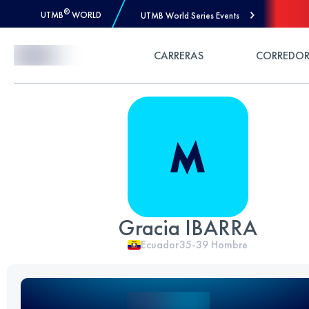
®
UTMB
WORLD
UTMB World Series Events
Skip to Content
CARRERAS
CORREDOR
Gracia IBARRA
Ecuador
35-39
Hombre