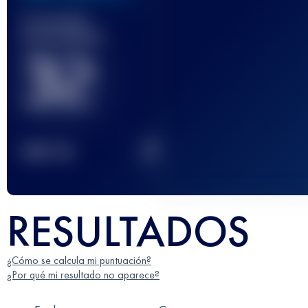
Carrera(s)
terminada(s)
32
2
TOP
10
RESULTADOS
¿Cómo se calcula mi puntuación?
¿Por qué mi resultado no aparece?