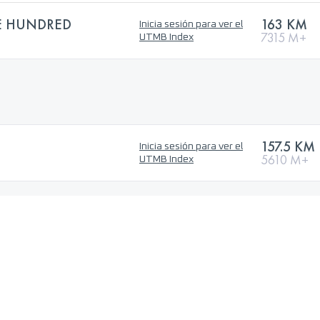
E HUNDRED
163 KM
Inicia sesión para ver el
7315 M+
UTMB Index
157.5 KM
Inicia sesión para ver el
5610 M+
UTMB Index