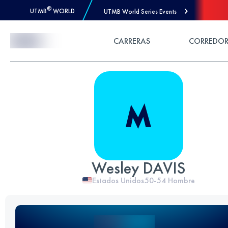
®
UTMB
WORLD
UTMB World Series Events
Skip to Content
CARRERAS
CORREDOR
Wesley DAVIS
Estados Unidos
50-54
Hombre