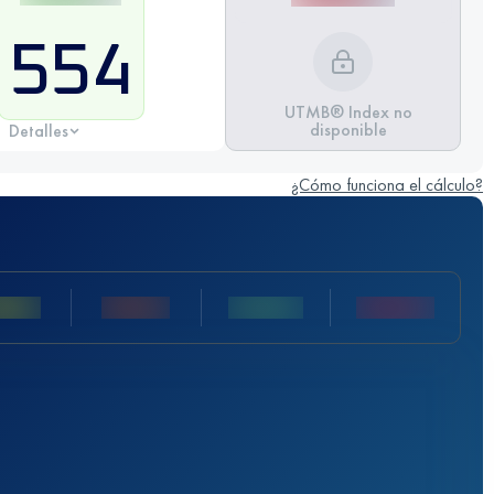
554
UTMB® Index no
disponible
Detalles
¿Cómo funciona el cálculo?