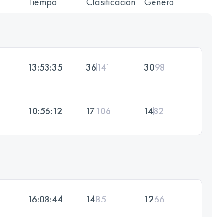
Tiempo
Clasificación
Género
13:53:35
36
141
30
98
10:56:12
17
106
14
82
16:08:44
14
85
12
66