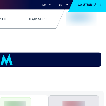
MY
UTMB
KM
ES
 LIFE
UTMB SHOP