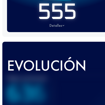
555
Detalles
EVOLUCIÓN
Mejor puntuación
636