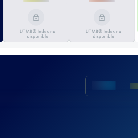
UTMB® Index no
UTMB® Index no
disponible
disponible