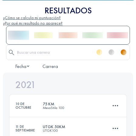
RESULTADOS
¿Cómo se calcula mi puntuación?
¿Por qué mi resultado no aparece?
Fecha
Carrera
2021
75 KM
10 DE
OCTUBRE
MesaStila 100
UTGK 50KM
11 DE
SEPTIEMBRE
UTGK100
75 KM
6120 M+