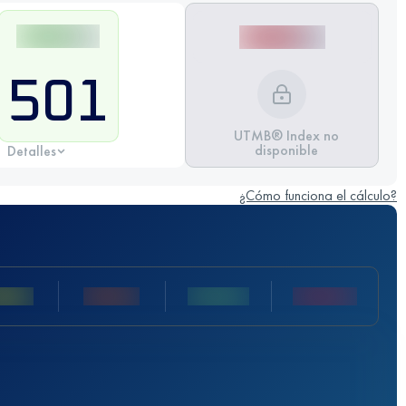
501
UTMB® Index no
disponible
Detalles
¿Cómo funciona el cálculo?