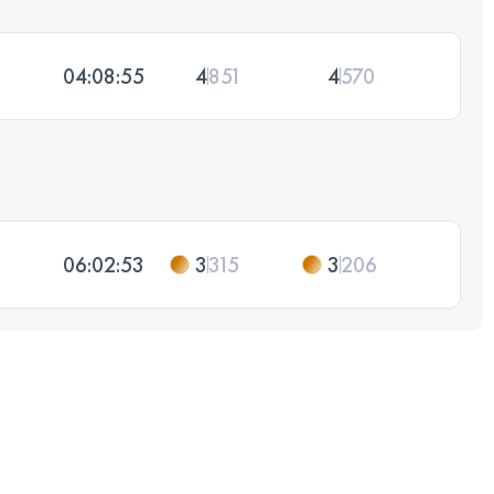
04:08:55
4
851
4
570
06:02:53
3
315
3
206