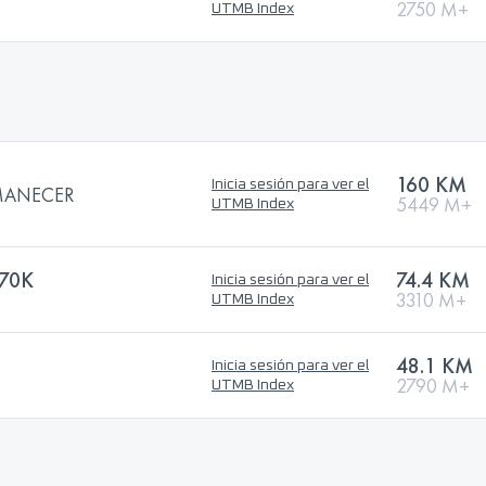
2750 M+
UTMB Index
160 KM
Inicia sesión para ver el
AMANECER
5449 M+
UTMB Index
70K
74.4 KM
Inicia sesión para ver el
3310 M+
UTMB Index
48.1 KM
Inicia sesión para ver el
2790 M+
UTMB Index