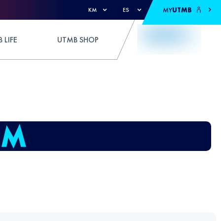
MY
UTMB
KM
ES
 LIFE
UTMB SHOP