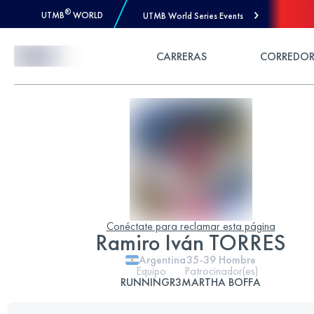
®
UTMB
WORLD
UTMB World Series Events
Skip to Content
CARRERAS
CORREDOR
Conéctate para reclamar esta página
Ramiro Iván TORRES
Argentina
35-39
Hombre
Equipo
Patrocinador(es)
RUNNINGR3
MARTHA BOFFA