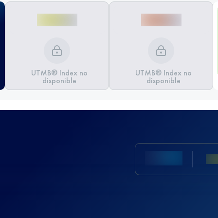
UTMB® Index no
UTMB® Index no
disponible
disponible