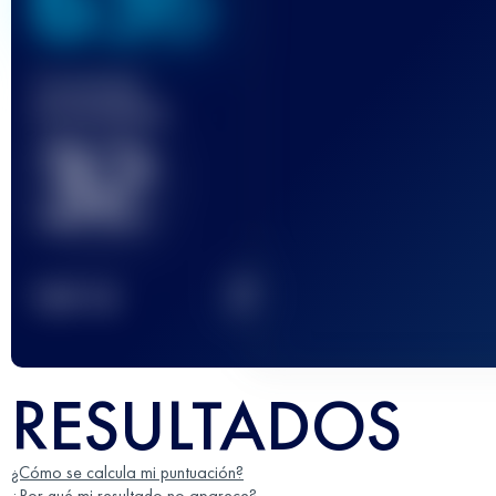
636
Carrera(s)
terminada(s)
32
2
TOP
10
RESULTADOS
¿Cómo se calcula mi puntuación?
¿Por qué mi resultado no aparece?