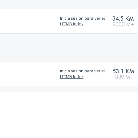
34.5 KM
Inicia sesión para ver el
2000 M+
UTMB Index
53.1 KM
Inicia sesión para ver el
1889 M+
UTMB Index