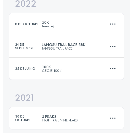
2022
103.5 KM
5852 M+
Inicia sesión para ver el UTMB Index
50K
8 DE OCTUBRE
Trans Jeju
Inicia sesión para ver el UTMB Index
JANGSU TRAIL RACE 38K
24 DE
SEPTIEMBRE
JANGSU TRAIL RACE
52 KM
2420 M+
100K
25 DE JUNIO
GEOJE 100K
38 KM
2803 M+
Inicia sesión para ver el UTMB Index
2021
103.5 KM
5852 M+
Inicia sesión para ver el UTMB Index
5 PEAKS
30 DE
OCTUBRE
HIGH TRAIL NINE PEAKS
Inicia sesión para ver el UTMB Index