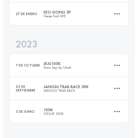
Inicia sesión para ver el UTMB Index
SEO-DONG 5P
27 DE ENERO
Geoje Trail-WE
110 KM
7795 M+
Inicia sesión para ver el UTMB Index
2023
35 KM
2743 M+
Inicia sesión para ver el UTMB Index
JEJU100K
7 DE OCTUBRE
Trans Jeju by Utmb
Inicia sesión para ver el UTMB Index
JANGSU TRAIL RACE 38K
23 DE
SEPTIEMBRE
JANGSU TRAIL RACE
98.2 KM
4020 M+
100K
3 DE JUNIO
GEOJE 100K
38 KM
2803 M+
Inicia sesión para ver el UTMB Index