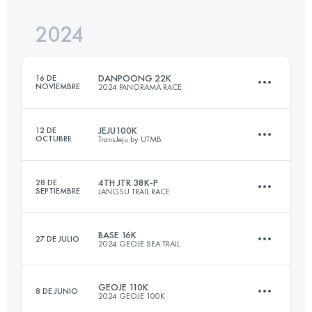
2024
64 KM
4631 M+
Inicia sesión para ver el UTMB Index
DANPOONG 22K
16 DE
NOVIEMBRE
2024 PANORAMA RACE
Inicia sesión para ver el UTMB Index
JEJU100K
12 DE
OCTUBRE
TransJeju by UTMB
22 KM
1100 M+
4TH JTR 38K-P
28 DE
SEPTIEMBRE
JANGSU TRAIL RACE
107 KM
4252 M+
Inicia sesión para ver el UTMB Index
BASE 16K
27 DE JULIO
2024 GEOJE SEA TRAIL
38.7 KM
2690 M+
Inicia sesión para ver el UTMB Index
GEOJE 110K
8 DE JUNIO
2024 GEOJE 100K
16 KM
549 M+