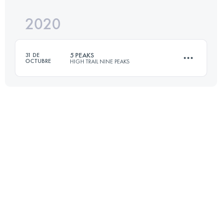
2020
44.4 KM
3490 M+
5 PEAKS
31 DE
OCTUBRE
HIGH TRAIL NINE PEAKS
Inicia sesión para ver el UTMB Index
44.4 KM
3490 M+
Inicia sesión para ver el UTMB Index