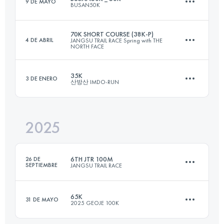
9 DE MAYO
BUSAN50K
101 KM
6411 M+
70K SHORT COURSE (38K-P)
4 DE ABRIL
JANGSU TRAIL RACE Spring with THE
NORTH FACE
51.9 KM
2232 M+
Inicia sesión para ver el UTMB Index
35K
3 DE ENERO
산방산 IMDO-RUN
38.7 KM
2435 M+
Inicia sesión para ver el UTMB Index
2025
35 KM
1181 M+
Inicia sesión para ver el UTMB Index
6TH JTR 100M
26 DE
SEPTIEMBRE
JANGSU TRAIL RACE
Inicia sesión para ver el UTMB Index
65K
31 DE MAYO
2025 GEOJE 100K
173 KM
8426 M+