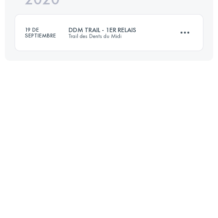
27.8 KM
1600 M+
DDM TRAIL - 1ER RELAIS
19 DE
SEPTIEMBRE
Trail des Dents du Midi
Inicia sesión para ver el UTMB Index
Relevo
27.8 KM
1580 M+
Inicia sesión para ver el UTMB Index