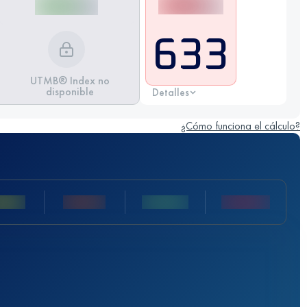
633
UTMB® Index no
disponible
Detalles
¿Cómo funciona el cálculo?