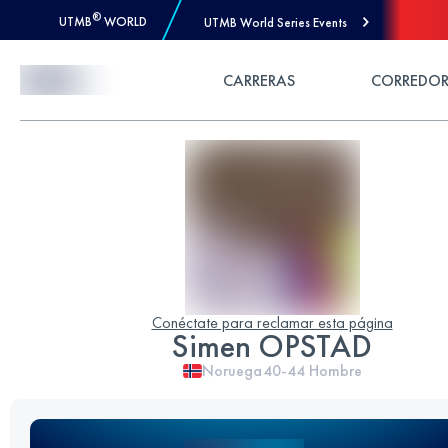
®
UTMB
WORLD
UTMB World Series Events
Skip to Content
CARRERAS
CORREDOR
Conéctate para reclamar esta página
Simen OPSTAD
Noruega
40-44
Hombre