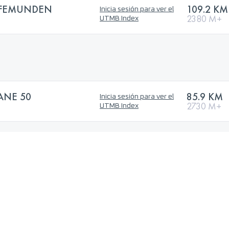
 FEMUNDEN
109.2 KM
Inicia sesión para ver el
2380 M+
UTMB Index
NE 50
85.9 KM
Inicia sesión para ver el
2730 M+
UTMB Index