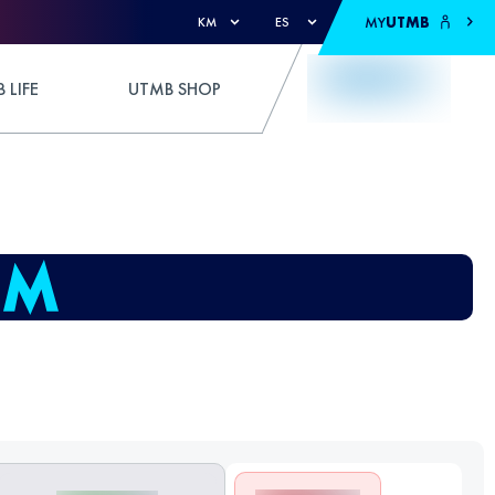
MY
UTMB
KM
ES
 LIFE
UTMB SHOP