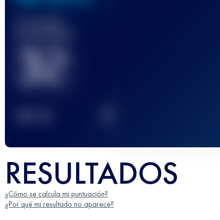
Carrera(s)
terminada(s)
32
2
TOP
10
RESULTADOS
¿Cómo se calcula mi puntuación?
¿Por qué mi resultado no aparece?