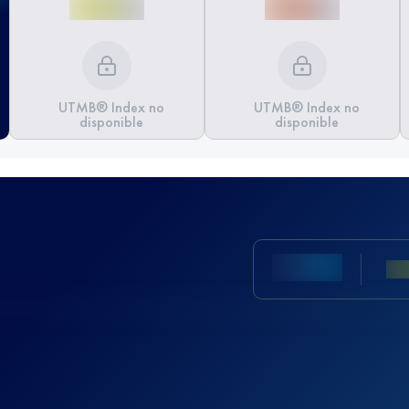
UTMB® Index no
UTMB® Index no
disponible
disponible