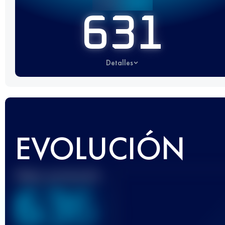
631
Detalles
EVOLUCIÓN
Mejor puntuación
636