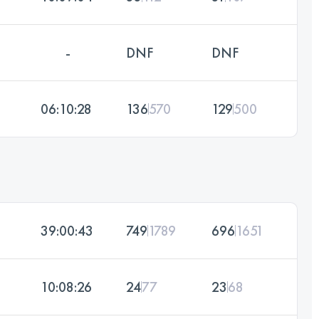
-
DNF
DNF
06:10:28
136
570
129
500
39:00:43
749
1789
696
1651
10:08:26
24
77
23
68