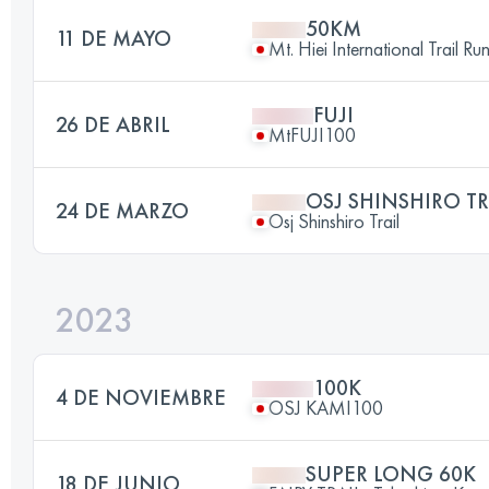
50KM
11 DE MAYO
Mt. Hiei International Trail Ru
FUJI
26 DE ABRIL
MtFUJI100
OSJ SHINSHIRO TR
24 DE MARZO
Osj Shinshiro Trail
2023
100K
4 DE NOVIEMBRE
OSJ KAMI100
SUPER LONG 60K
18 DE JUNIO