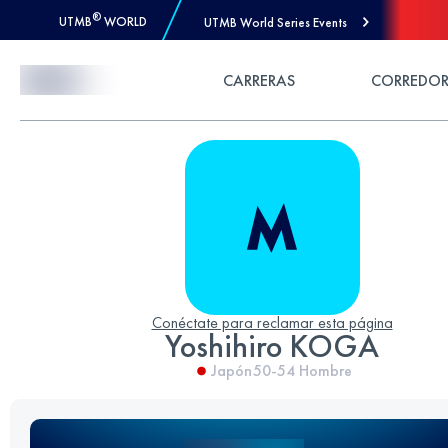
®
UTMB
WORLD
UTMB World Series Events
Skip to Content
CARRERAS
CORREDOR
Conéctate para reclamar esta página
Yoshihiro KOGA
Japón
50-54
Hombre