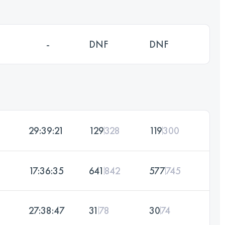
-
DNF
DNF
29:39:21
129
328
119
300
17:36:35
641
842
577
745
27:38:47
31
78
30
74