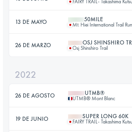
FAIRY TRAIL- Takashima Kutsuk
50MILE
13 DE MAYO
Mt. Hiei International Trail Ru
OSJ SHINSHIRO TR
26 DE MARZO
Osj Shinshiro Trail
2022
UTMB®
26 DE AGOSTO
UTMB® Mont Blanc
SUPER LONG 60K
19 DE JUNIO
FAIRY TRAIL- Takashima Kutsuk