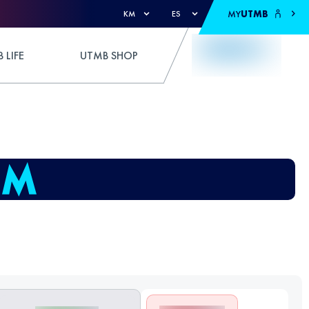
MY
UTMB
KM
ES
 LIFE
UTMB SHOP