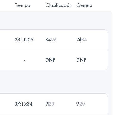
Tiempo
Clasificación
Género
23:10:05
84
96
74
84
-
DNF
DNF
37:15:34
9
20
9
20