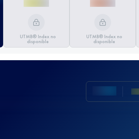
UTMB® Index no
UTMB® Index no
disponible
disponible