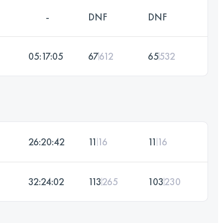
-
DNF
DNF
05:17:05
67
612
65
532
26:20:42
11
16
11
16
32:24:02
113
265
103
230