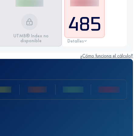
485
UTMB® Index no
disponible
Detalles
¿Cómo funciona el cálculo?