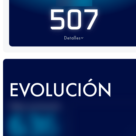
507
Detalles
EVOLUCIÓN
Mejor puntuación
636