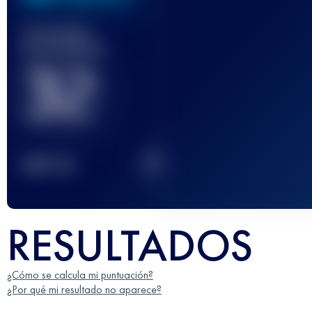
Carrera(s)
terminada(s)
32
2
TOP
10
RESULTADOS
¿Cómo se calcula mi puntuación?
¿Por qué mi resultado no aparece?