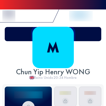
Skip to Content
Chun Yip Henry WONG
Reino Unido
20-34
Hombre