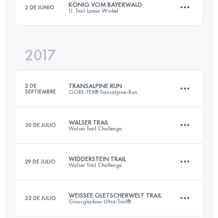
KÖNIG VOM BAYERWALD
2 DE JUNIO
U. Trail Lamer Winkel
39.3 KM
1896 M+
Inicia sesión para ver el UTMB Index
2017
52.4 KM
2410 M+
Inicia sesión para ver el UTMB Index
TRANSALPINE RUN
2 DE
SEPTIEMBRE
GORE-TEX® Transalpine-Run
Inicia sesión para ver el UTMB Index
WALSER TRAIL
30 DE JULIO
Walser Trail Challenge
Equipo
247 KM
14860 M+
WIDDERSTEIN TRAIL
29 DE JULIO
Walser Trail Challenge
28.2 KM
1760 M+
WEISSEE GLETSCHERWELT TRAIL
22 DE JULIO
Inicia sesión para ver el UTMB Index
Grossglockner Ultra-Trail®
15.1 KM
980 M+