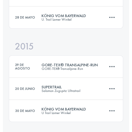
Relevo
62.6 KM
4330 M+
KÖNIG VOM BAYERWALD
28 DE MAYO
U. Trail Lamer Winkel
59.7 KM
3140 M+
2015
Inicia sesión para ver el UTMB Index
52.5 KM
2530 M+
Inicia sesión para ver el UTMB Index
GORE-TEX® TRANSALPINE-RUN
29 DE
AGOSTO
GORE-TEX® Transalpine-Run
Inicia sesión para ver el UTMB Index
SUPERTRAIL
20 DE JUNIO
Salomon Zugspitz Ultratrail
Equipo
·
8 Etapas
268 KM
16310 M+
KÖNIG VOM BAYERWALD
30 DE MAYO
U Trail Lamer Winkel
50.5 KM
2680 M+