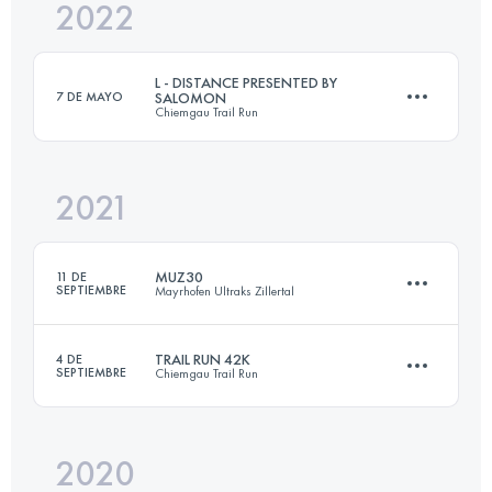
2022
106 KM
5080 M+
L - DISTANCE PRESENTED BY
7 DE MAYO
SALOMON
Chiemgau Trail Run
Inicia sesión para ver el UTMB Index
2021
42.5 KM
2562 M+
MUZ30
11 DE
SEPTIEMBRE
Mayrhofen Ultraks Zillertal
Inicia sesión para ver el UTMB Index
TRAIL RUN 42K
4 DE
SEPTIEMBRE
Chiemgau Trail Run
30.7 KM
1900 M+
2020
44.6 KM
2755 M+