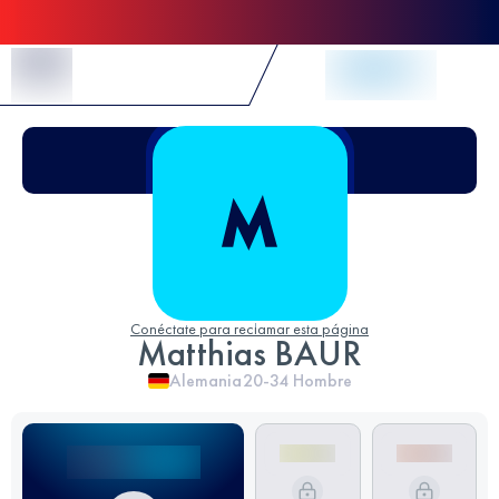
Skip to Content
Conéctate para reclamar esta página
Matthias BAUR
Alemania
20-34
Hombre