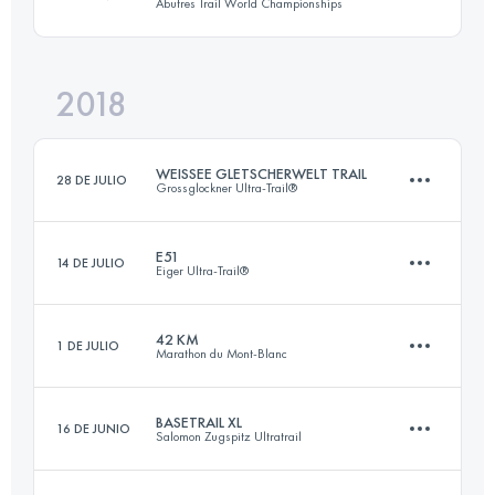
Abutres Trail World Championships
63.5 KM
2984 M+
2018
Inicia sesión para ver el UTMB Index
44 KM
2120 M+
Inicia sesión para ver el UTMB Index
WEISSEE GLETSCHERWELT TRAIL
28 DE JULIO
Grossglockner Ultra-Trail®
Inicia sesión para ver el UTMB Index
E51
14 DE JULIO
Eiger Ultra-Trail®
31.2 KM
770 M+
42 KM
1 DE JULIO
Marathon du Mont-Blanc
51.1 KM
2660 M+
Inicia sesión para ver el UTMB Index
BASETRAIL XL
16 DE JUNIO
Salomon Zugspitz Ultratrail
42.7 KM
2780 M+
Inicia sesión para ver el UTMB Index