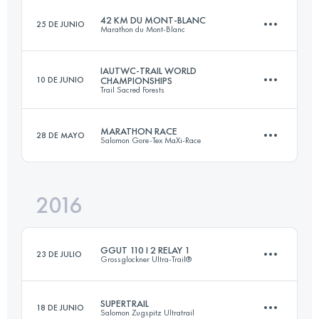
Inicia sesión para ver el UTMB Index
42 KM DU MONT-BLANC
25 DE JUNIO
Marathon du Mont-Blanc
30.6 KM
940 M+
Inicia sesión para ver el UTMB Index
IAUTWC-TRAIL WORLD
10 DE JUNIO
CHAMPIONSHIPS
Trail Sacred Forests
42.5 KM
2780 M+
Inicia sesión para ver el UTMB Index
MARATHON RACE
28 DE MAYO
Salomon Gore-Tex MaXi-Race
48.7 KM
2990 M+
Inicia sesión para ver el UTMB Index
2016
40.6 KM
2640 M+
Inicia sesión para ver el UTMB Index
GGUT 110 I 2 RELAY 1
23 DE JULIO
Grossglockner Ultra-Trail®
Inicia sesión para ver el UTMB Index
SUPERTRAIL
18 DE JUNIO
Salomon Zugspitz Ultratrail