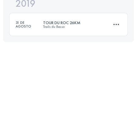
2019
20.5 KM
1204 M+
TOUR DU ROC 26KM
31 DE
AGOSTO
Trails du Besso
Inicia sesión para ver el UTMB Index
27.6 KM
2460 M+
Inicia sesión para ver el UTMB Index