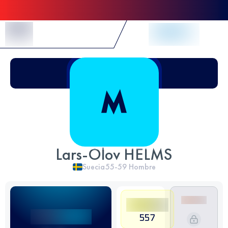
Skip to Content
Lars-Olov HELMS
Suecia
55-59
Hombre
557