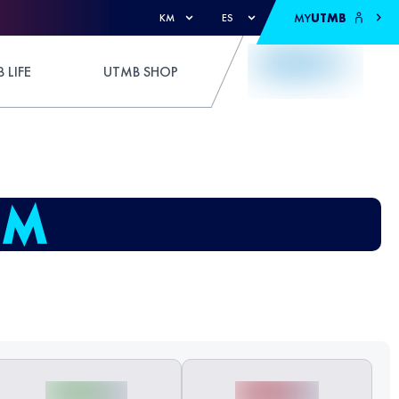
MY
UTMB
KM
ES
 LIFE
UTMB SHOP