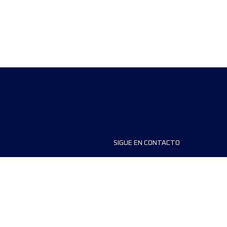
SIGUE EN CONTACTO
ios
FAQS
dores de carreras
Contáctanos
MyUTMB+