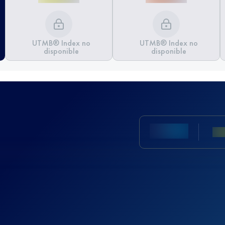
UTMB® Index no
UTMB® Index no
disponible
disponible