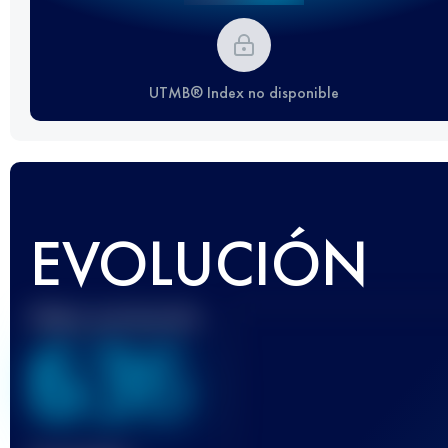
UTMB® Index no disponible
EVOLUCIÓN
Mejor puntuación
636