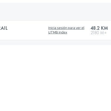
AIL
48.2 KM
Inicia sesión para ver el
2180 M+
UTMB Index