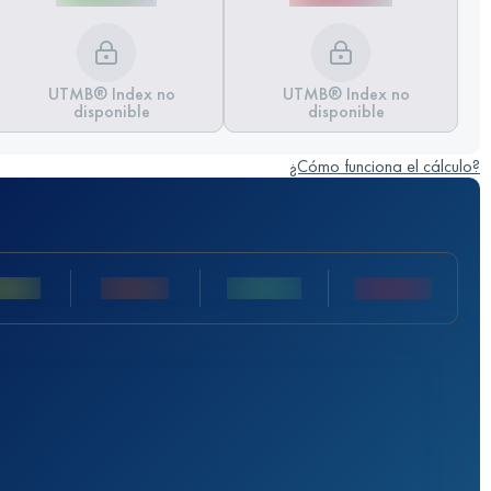
UTMB® Index no
UTMB® Index no
disponible
disponible
¿Cómo funciona el cálculo?