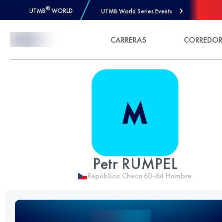
®
UTMB
WORLD
UTMB World Series Events
Skip to Content
CARRERAS
CORREDOR
Petr RUMPEL
República Checa
60-64
Hombre