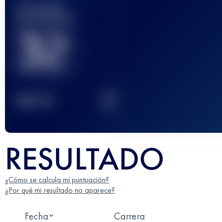
Carrera(s)
terminada(s)
32
2
TOP
10
RESULTADO
¿Cómo se calcula mi puntuación?
¿Por qué mi resultado no aparece?
Fecha
Carrera