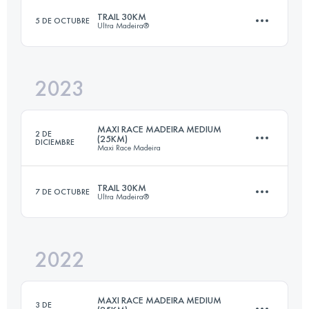
TRAIL 30KM
5 DE OCTUBRE
Ultra Madeira®
Inicia sesión para ver el UTMB Index
2023
27.3 KM
1710 M+
MAXI RACE MADEIRA MEDIUM
2 DE
(25KM)
DICIEMBRE
Maxi Race Madeira
Inicia sesión para ver el UTMB Index
TRAIL 30KM
7 DE OCTUBRE
Ultra Madeira®
25 KM
750 M+
2022
27.3 KM
1710 M+
Inicia sesión para ver el UTMB Index
MAXI RACE MADEIRA MEDIUM
3 DE