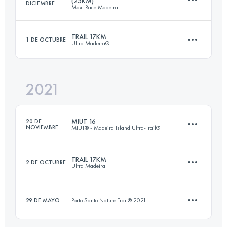
(25KM)
DICIEMBRE
Maxi Race Madeira
Inicia sesión para ver el UTMB Index
TRAIL 17KM
1 DE OCTUBRE
Ultra Madeira®
25 KM
1800 M+
2021
17 KM
340 M+
Inicia sesión para ver el UTMB Index
MIUT 16
20 DE
NOVIEMBRE
MIUT® - Madeira Island Ultra-Trail®
Inicia sesión para ver el UTMB Index
TRAIL 17KM
2 DE OCTUBRE
Ultra Madeira
15.7 KM
430 M+
29 DE MAYO
Porto Santo Nature Trail® 2021
17 KM
340 M+