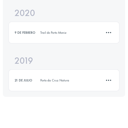
Inicia sesión para ver el UTMB Index
2020
7.9 KM
310 M+
Inicia sesión para ver el UTMB Index
9 DE FEBRERO
Trail do Porto Moniz
Inicia sesión para ver el UTMB Index
2019
12.1 KM
80 M+
21 DE JULIO
Porto da Cruz Natura
Inicia sesión para ver el UTMB Index
11.7 KM
350 M+