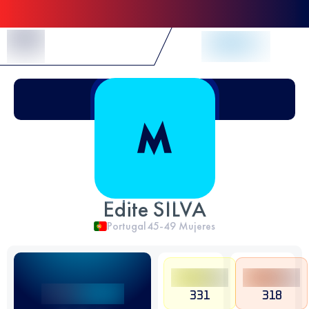
Skip to Content
Edite SILVA
Portugal
45-49
Mujeres
331
318