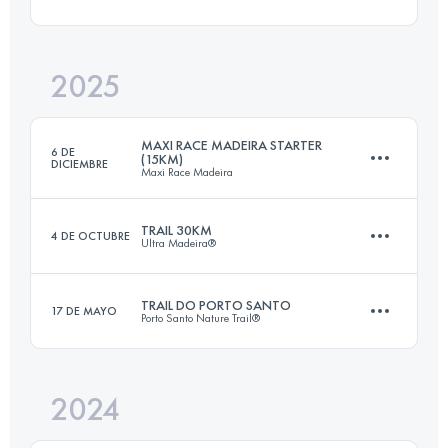
14.3 KM
650 M+
2025
40 KM
1450 M+
Inicia sesión para ver el UTMB Index
MAXI RACE MADEIRA STARTER
6 DE
(15KM)
DICIEMBRE
Maxi Race Madeira
Inicia sesión para ver el UTMB Index
TRAIL 30KM
4 DE OCTUBRE
Ultra Madeira®
15 KM
800 M+
TRAIL DO PORTO SANTO
17 DE MAYO
Porto Santo Nature Trail®
27.3 KM
1710 M+
Inicia sesión para ver el UTMB Index
2024
24.8 KM
1320 M+
Inicia sesión para ver el UTMB Index