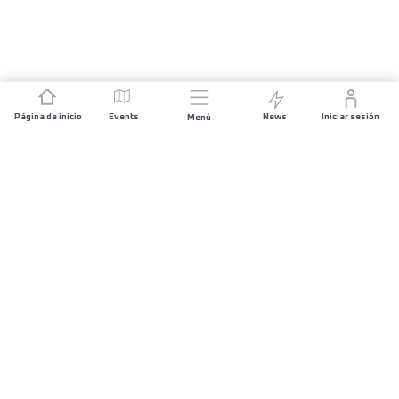
Página de inicio
Events
News
Iniciar sesión
Menú
ÚNETE