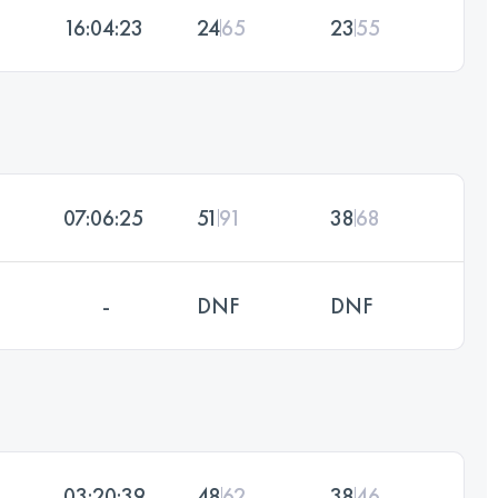
16:04:23
24
65
23
55
07:06:25
51
91
38
68
-
DNF
DNF
03:20:39
48
62
38
46