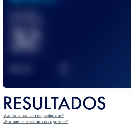
Carrera(s)
terminada(s)
32
2
TOP
10
RESULTADOS
¿Cómo se calcula mi puntuación?
¿Por qué mi resultado no aparece?