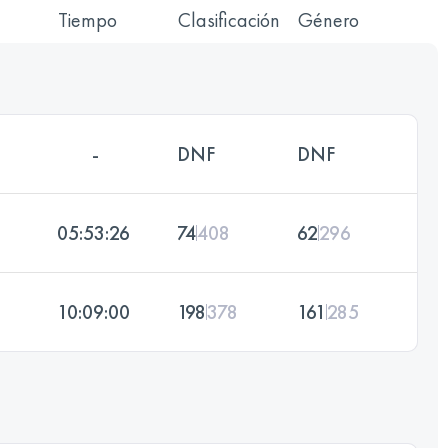
Tiempo
Clasificación
Género
-
DNF
DNF
05:53:26
74
408
62
296
10:09:00
198
378
161
285