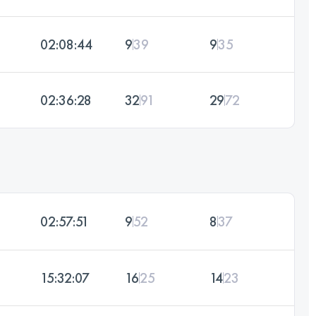
02:08:44
9
39
9
35
02:36:28
32
91
29
72
02:57:51
9
52
8
37
15:32:07
16
25
14
23