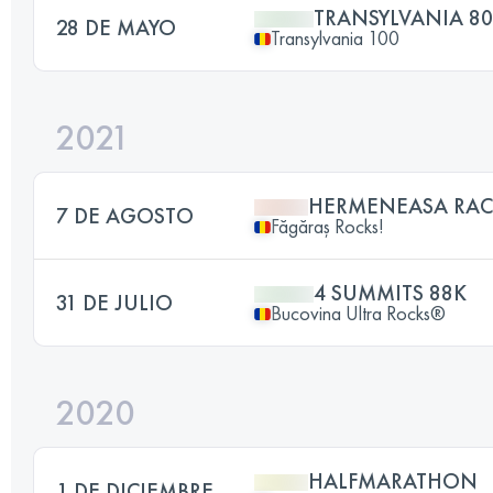
TRANSYLVANIA 8
28 DE MAYO
Transylvania 100
2021
HERMENEASA RAC
7 DE AGOSTO
Făgăraș Rocks!
4 SUMMITS 88K
31 DE JULIO
Bucovina Ultra Rocks®
2020
HALFMARATHON
1 DE DICIEMBRE