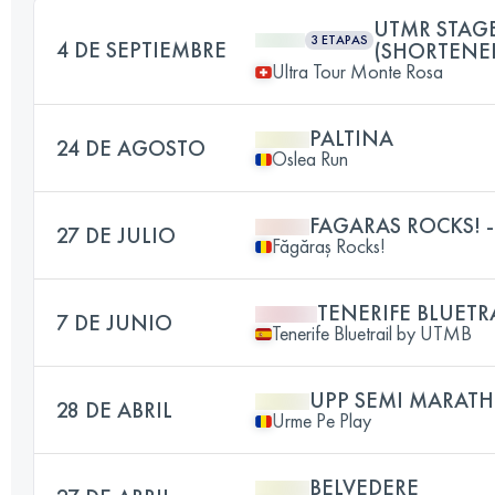
UTMR STAGE
3 ETAPAS
4 DE SEPTIEMBRE
(SHORTENE
Ultra Tour Monte Rosa
PALTINA
24 DE AGOSTO
Oslea Run
FAGARAS ROCKS! 
27 DE JULIO
Făgăraș Rocks!
TENERIFE BLUETRA
7 DE JUNIO
Tenerife Bluetrail by UTMB
UPP SEMI MARAT
28 DE ABRIL
Urme Pe Play
BELVEDERE