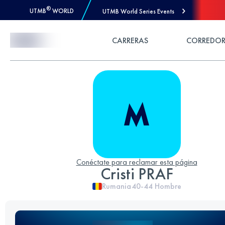
®
UTMB
WORLD
UTMB World Series Events
Skip to Content
CARRERAS
CORREDOR
Conéctate para reclamar esta página
Cristi PRAF
Rumania
40-44
Hombre