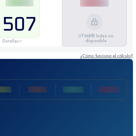
507
UTMB® Index no
disponible
Detalles
¿Cómo funciona el cálculo?