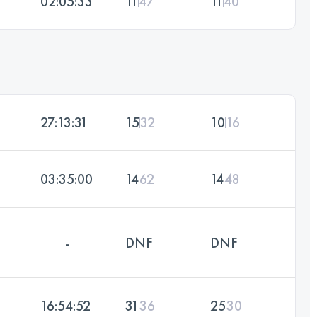
02:05:33
11
47
11
40
27:13:31
15
32
10
16
03:35:00
14
62
14
48
-
DNF
DNF
16:54:52
31
36
25
30