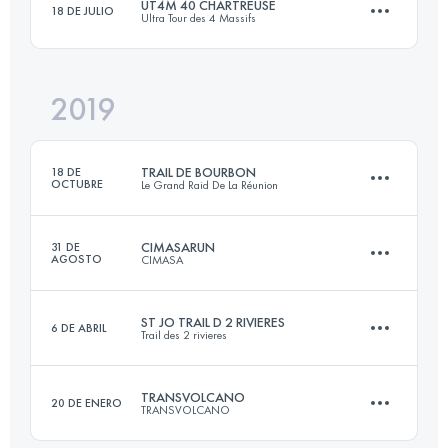
UT4M 40 CHARTREUSE
18 DE JULIO
Ultra Tour des 4 Massifs
60.9 KM
3960 M+
2019
41.1 KM
2660 M+
Inicia sesión para ver el UTMB Index
TRAIL DE BOURBON
18 DE
OCTUBRE
Le Grand Raid De La Réunion
Inicia sesión para ver el UTMB Index
CIMASARUN
31 DE
AGOSTO
CIMASA
113.7 KM
6520 M+
ST JO TRAIL D 2 RIVIERES
6 DE ABRIL
Trail des 2 rivieres
52 KM
3699 M+
Inicia sesión para ver el UTMB Index
TRANSVOLCANO
20 DE ENERO
TRANSVOLCANO
61.6 KM
2760 M+