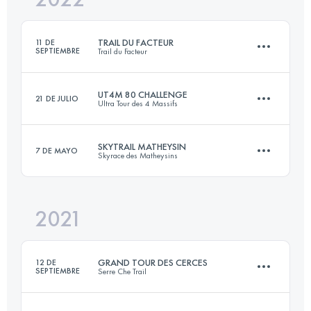
TRAIL DU FACTEUR
11 DE
SEPTIEMBRE
Trail du Facteur
Inicia sesión para ver el UTMB Index
UT4M 80 CHALLENGE
21 DE JULIO
Ultra Tour des 4 Massifs
21 KM
1300 M+
SKYTRAIL MATHEYSIN
7 DE MAYO
Skyrace des Matheysins
4 Etapas
66.7 KM
5382 M+
Inicia sesión para ver el UTMB Index
2021
18.2 KM
1340 M+
Inicia sesión para ver el UTMB Index
GRAND TOUR DES CERCES
12 DE
SEPTIEMBRE
Serre Che Trail
Inicia sesión para ver el UTMB Index