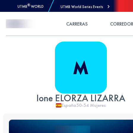
®
UTMB
WORLD
UTMB World Series Events
Skip to Content
CARRERAS
CORREDOR
Ione ELORZA LIZARRA
España
50-54
Mujeres