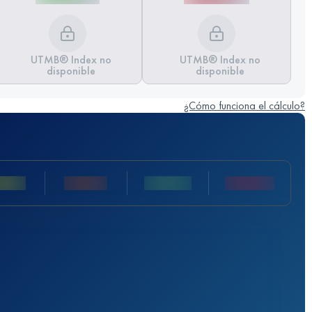
UTMB® Index no
UTMB® Index no
disponible
disponible
¿Cómo funciona el cálculo?