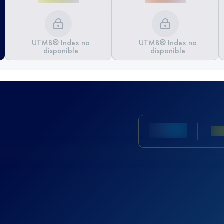
UTMB® Index no
UTMB® Index no
disponible
disponible