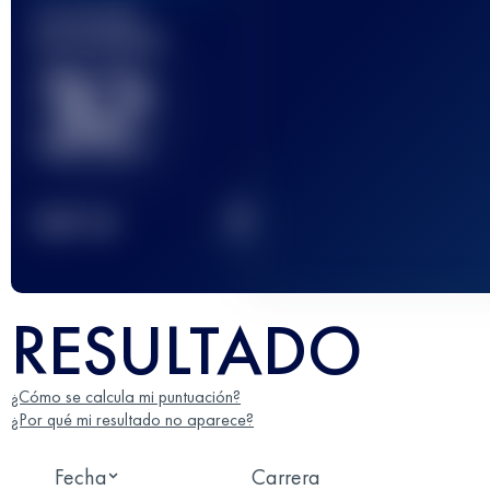
Carrera(s)
terminada(s)
32
2
TOP
10
RESULTADO
¿Cómo se calcula mi puntuación?
¿Por qué mi resultado no aparece?
Fecha
Carrera