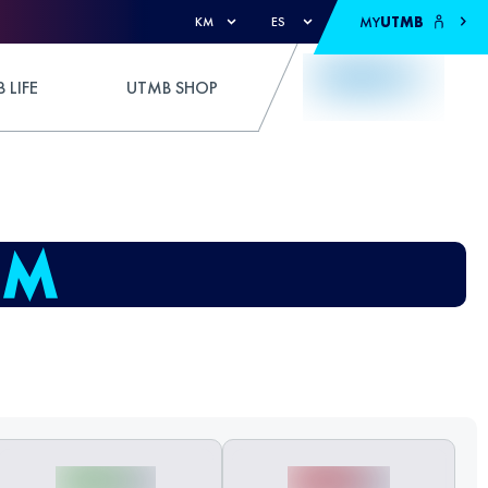
MY
UTMB
KM
ES
 LIFE
UTMB SHOP