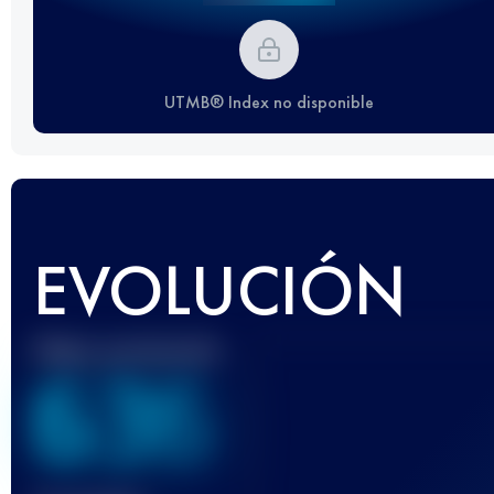
UTMB® Index no disponible
EVOLUCIÓN
Mejor puntuación
636