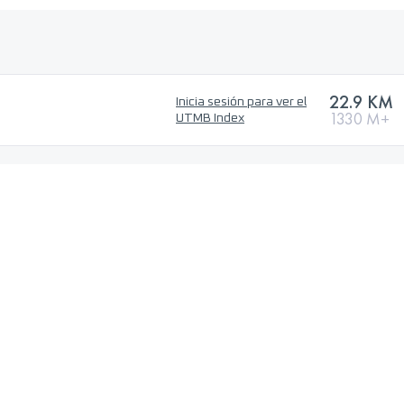
22.9 KM
Inicia sesión para ver el
1330 M+
UTMB Index