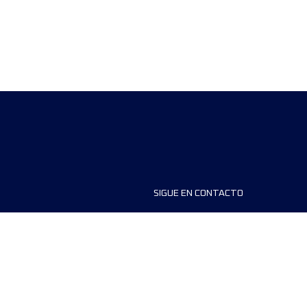
SIGUE EN CONTACTO
ios
FAQS
dores de carreras
Contáctanos
MyUTMB+