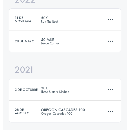
50K
14 DE
NOVIEMBRE
Run The Rock
Inicia sesión para ver el UTMB Index
50 MILE
28 DE MAYO
Bryce Canyon
49.8 KM
1424 M+
2021
80.4 KM
2804 M+
Inicia sesión para ver el UTMB Index
50K
3 DE OCTUBRE
Three Sisters Skyline
Inicia sesión para ver el UTMB Index
OREGON CASCADES 100
28 DE
AGOSTO
Oregon Cascades 100
49.8 KM
890 M+