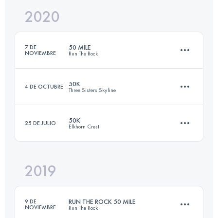
2020
161.8 KM
3070 M+
Inicia sesión para ver el UTMB Index
50 MILE
7 DE
NOVIEMBRE
Run The Rock
Inicia sesión para ver el UTMB Index
50K
4 DE OCTUBRE
Three Sisters Skyline
82.4 KM
2020 M+
50K
25 DE JULIO
Elkhorn Crest
49.1 KM
880 M+
Inicia sesión para ver el UTMB Index
2019
48.5 KM
1830 M+
Inicia sesión para ver el UTMB Index
RUN THE ROCK 50 MILE
9 DE
NOVIEMBRE
Run The Rock