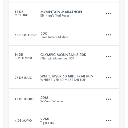
Inicia sesión para ver el UTMB Index
MOUNTAIN MARATHON
12 DE
OCTUBRE
Elk-King's Trail Races
84.9 KM
2060 M+
50K
6 DE OCTUBRE
Three Sisters Skyline
40.2 KM
2540 M+
Inicia sesión para ver el UTMB Index
OLYMPIC MOUNTAINS 50K
14 DE
SEPTIEMBRE
Olympic Mountains 50K
49.1 KM
880 M+
Inicia sesión para ver el UTMB Index
WHITE RIVER 50 MILE TRAIL RUN
27 DE JULIO
WHITE RIVER 50 MILE TRAIL RUN
51.4 KM
2540 M+
Inicia sesión para ver el UTMB Index
50M
15 DE JUNIO
Wy'east Wonder
80.5 KM
2670 M+
Inicia sesión para ver el UTMB Index
22MI
4 DE MAYO
Tiger claw
77.4 KM
2070 M+