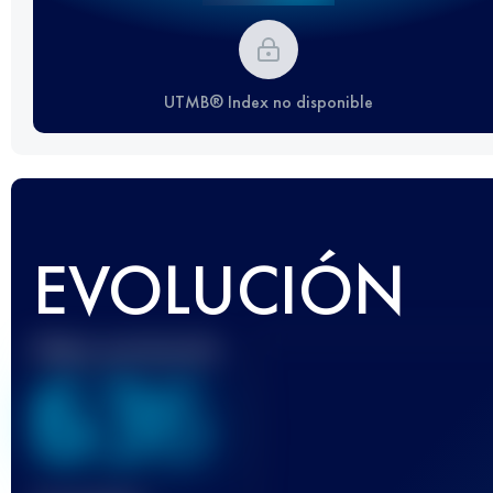
UTMB® Index no disponible
EVOLUCIÓN
Mejor puntuación
636