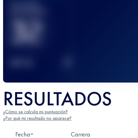
Carrera(s)
terminada(s)
32
2
TOP
10
RESULTADOS
¿Cómo se calcula mi puntuación?
¿Por qué mi resultado no aparece?
Fecha
Carrera