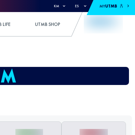
MY
UTMB
KM
ES
 LIFE
UTMB SHOP