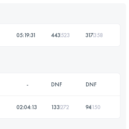
05:19:31
443
523
317
358
-
DNF
DNF
02:04:13
133
272
94
150