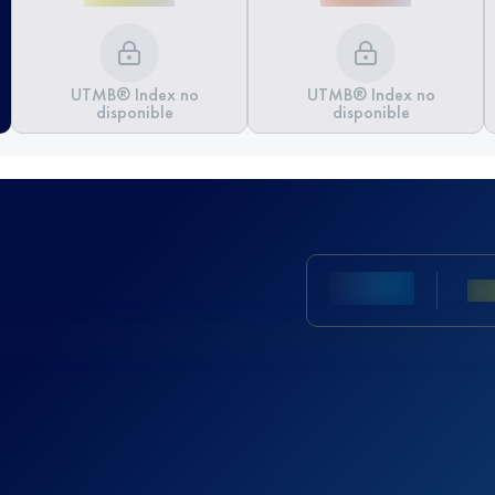
UTMB® Index no
UTMB® Index no
disponible
disponible