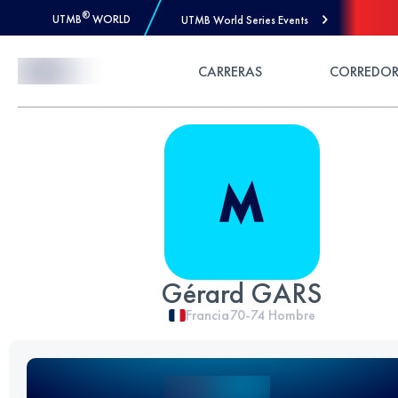
®
UTMB
WORLD
UTMB World Series Events
Skip to Content
CARRERAS
CORREDOR
Gérard GARS
Francia
70-74
Hombre