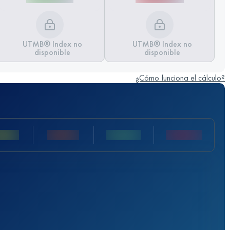
UTMB® Index no
UTMB® Index no
disponible
disponible
¿Cómo funciona el cálculo?