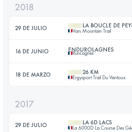
2018
LA BOUCLE DE PEY
29 DE JULIO
Vars Mountain Trail
ENDUROLAGNES
16 DE JUNIO
RunLagnes
26 KM
18 DE MARZO
Ergysport Trail Du Ventoux
2017
LA 6D LACS
29 DE JULIO
La 6000D La Course Des Gé