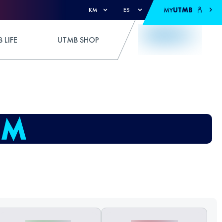
MY
UTMB
KM
ES
 LIFE
UTMB SHOP