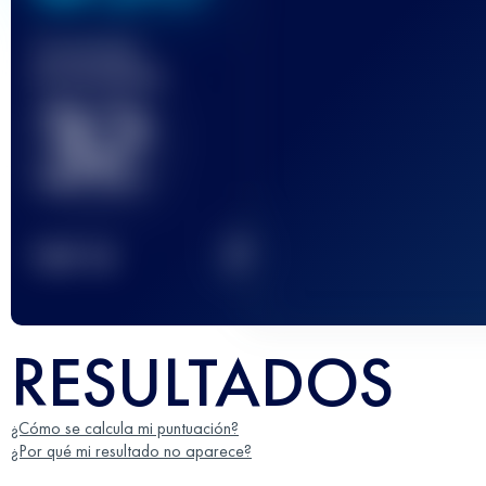
Carrera(s)
terminada(s)
32
2
TOP
10
RESULTADOS
¿Cómo se calcula mi puntuación?
¿Por qué mi resultado no aparece?