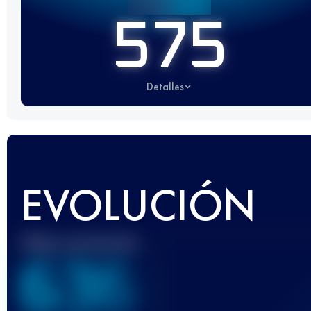
575
Detalles
EVOLUCIÓN
Mejor puntuación
636