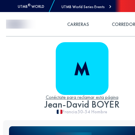
®
UTMB
WORLD
UTMB World Series Events
Skip to Content
CARRERAS
CORREDOR
Conéctate para reclamar esta página
Jean-David BOYER
Francia
50-54
Hombre