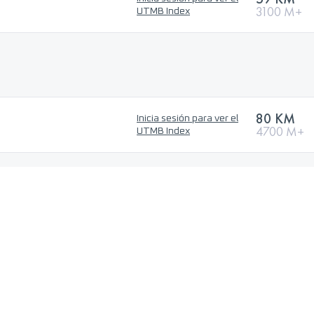
3100 M+
UTMB Index
80 KM
Inicia sesión para ver el
4700 M+
UTMB Index