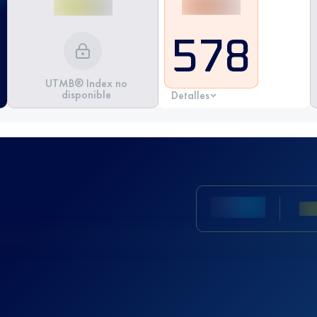
578
UTMB® Index no
disponible
Detalles