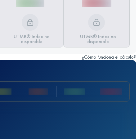
UTMB® Index no
UTMB® Index no
disponible
disponible
¿Cómo funciona el cálculo?