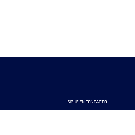
SIGUE EN CONTACTO
ios
FAQS
dores de carreras
Contáctanos