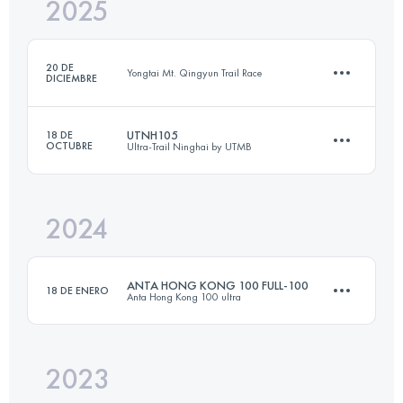
2025
96.4 KM
5154 M+
20 DE
Yongtai Mt. Qingyun Trail Race
DICIEMBRE
Inicia sesión para ver el UTMB Index
UTNH105
18 DE
OCTUBRE
Ultra-Trail Ninghai by UTMB
9.6 KM
876 M+
2024
103.5 KM
4986 M+
Inicia sesión para ver el UTMB Index
ANTA HONG KONG 100 FULL-100
18 DE ENERO
Anta Hong Kong 100 ultra
Inicia sesión para ver el UTMB Index
2023
103.3 KM
4991 M+