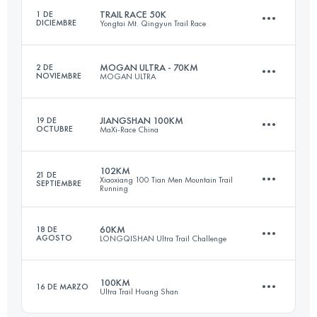
TRAIL RACE 50K
1 DE
DICIEMBRE
Yongtai Mt. Qingyun Trail Race
48.5 KM
2290 M+
MOGAN ULTRA - 70KM
2 DE
NOVIEMBRE
MOGAN ULTRA
46.1 KM
2790 M+
Inicia sesión para ver el UTMB Index
JIANGSHAN 100KM
19 DE
OCTUBRE
MaXi-Race China
70.8 KM
3850 M+
Inicia sesión para ver el UTMB Index
102KM
21 DE
Xiaoxiang 100 Tian Men Mountain Trail
SEPTIEMBRE
Running
107.6 KM
5890 M+
Inicia sesión para ver el UTMB Index
60KM
18 DE
AGOSTO
LONGQISHAN Ultra Trail Challenge
100.5 KM
5270 M+
Inicia sesión para ver el UTMB Index
100KM
16 DE MARZO
Ultra Trail Huang Shan
58.8 KM
2720 M+