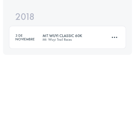
Inicia sesión para ver el UTMB Index
2018
104.2 KM
5310 M+
Inicia sesión para ver el UTMB Index
MT.WUYI CLASSIC 60K
3 DE
NOVIEMBRE
Mt. Wuyi Trail Races
Inicia sesión para ver el UTMB Index
59.8 KM
2830 M+
Inicia sesión para ver el UTMB Index