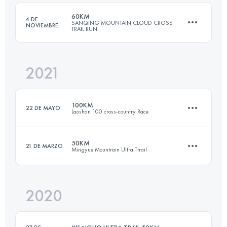
60KM
4 DE
SANQING MOUNTAIN CLOUD CROSS
NOVIEMBRE
TRAIL RUN
Inicia sesión para ver el UTMB Index
2021
60 KM
2318 M+
100KM
22 DE MAYO
Laoshan 100 cross-country Race
Inicia sesión para ver el UTMB Index
50KM
21 DE MARZO
Mingyue Mountrain Ultra Ttrail
100.1 KM
3730 M+
2020
49.9 KM
3270 M+
Inicia sesión para ver el UTMB Index