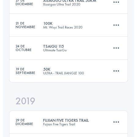
XISAIGUO ULTRA TRAIL 50KM
27 DE
DICIEMBRE
Xisaiguo Ultra Trail 2020
Inicia sesión para ver el UTMB Index
100K
21 DE
NOVIEMBRE
Mt. Wuyi Trail Races 2020
46.8 KM
2850 M+
TSAIGU 115
24 DE
OCTUBRE
Ultimate TsaiGu
108.4 KM
4150 M+
Inicia sesión para ver el UTMB Index
50K
19 DE
SEPTIEMBRE
ULTRA - TRAIL JIANGLE 100
115.1 KM
7080 M+
Inicia sesión para ver el UTMB Index
2019
59.7 KM
2660 M+
Inicia sesión para ver el UTMB Index
FUJIAN FIVE TIGERS TRAIL
29 DE
DICIEMBRE
Fujian Five Tigers Trail
Inicia sesión para ver el UTMB Index