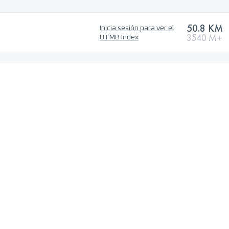
50.8 KM
Inicia sesión para ver el
3540 M+
UTMB Index