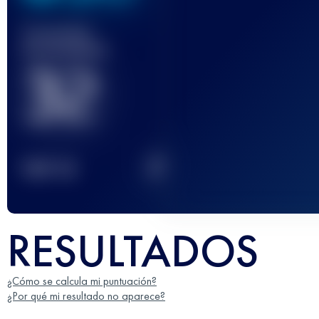
Carrera(s)
terminada(s)
32
2
TOP
10
RESULTADOS
¿Cómo se calcula mi puntuación?
¿Por qué mi resultado no aparece?