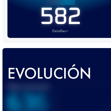
582
Detalles
EVOLUCIÓN
Mejor puntuación
636