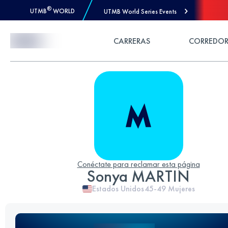
®
UTMB
WORLD
UTMB World Series Events
Skip to Content
CARRERAS
CORREDOR
Conéctate para reclamar esta página
Sonya MARTIN
Estados Unidos
45-49
Mujeres