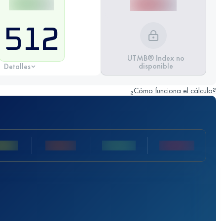
512
UTMB® Index no
disponible
Detalles
¿Cómo funciona el cálculo?