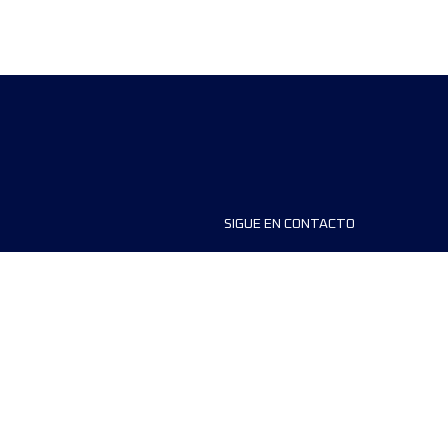
SIGUE EN CONTACTO
ios
FAQS
dores de carreras
Contáctanos
MyUTMB+