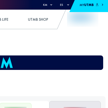
MY
UTMB
KM
ES
 LIFE
UTMB SHOP