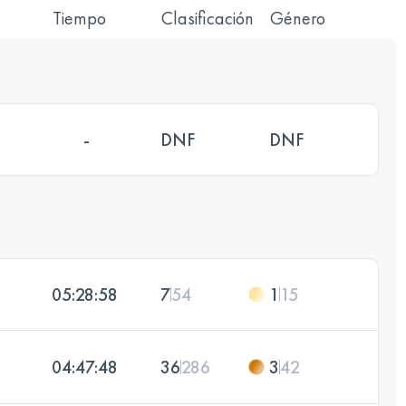
Tiempo
Clasificación
Género
-
DNF
DNF
05:28:58
7
54
1
15
04:47:48
36
286
3
42