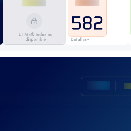
582
UTMB® Index no
disponible
Detalles