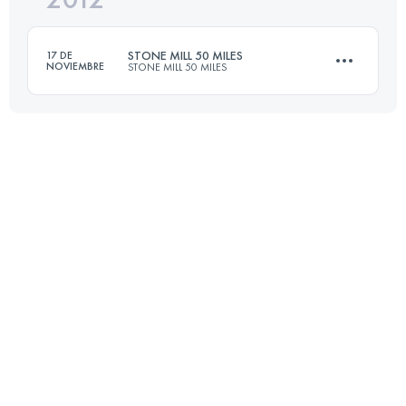
STONE MILL 50 MILES
17 DE
NOVIEMBRE
STONE MILL 50 MILES
Inicia sesión para ver el UTMB Index
82 KM
2050 M+
Inicia sesión para ver el UTMB Index