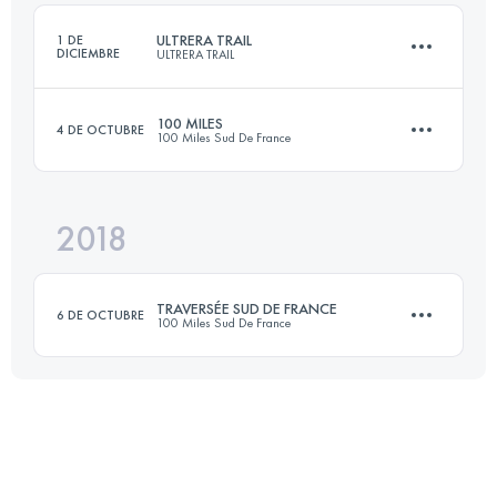
Inicia sesión para ver el UTMB Index
ULTRERA TRAIL
1 DE
DICIEMBRE
ULTRERA TRAIL
Inicia sesión para ver el UTMB Index
100 MILES
4 DE OCTUBRE
100 Miles Sud De France
37.4 KM
1670 M+
2018
172.5 KM
8420 M+
Inicia sesión para ver el UTMB Index
TRAVERSÉE SUD DE FRANCE
6 DE OCTUBRE
100 Miles Sud De France
Inicia sesión para ver el UTMB Index
79 KM
3720 M+