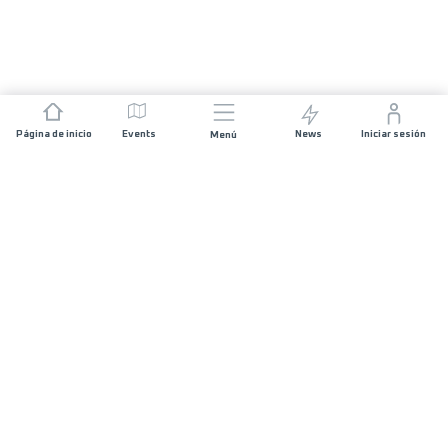
Página de inicio
Events
News
Iniciar sesión
Menú
ÚNETE