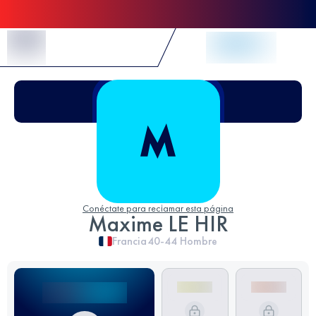
Skip to Content
Conéctate para reclamar esta página
Maxime LE HIR
Francia
40-44
Hombre