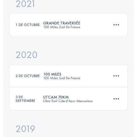
2021
78.9 KM
3960 M+
GRANDE TRAVERSÉE
1 DE OCTUBRE
100 Miles Sud De France
Inicia sesión para ver el UTMB Index
2020
115.7 KM
5980 M+
100 MILES
2 DE OCTUBRE
100 Miles Sud De France
Inicia sesión para ver el UTMB Index
UTCAM 70KM
3 DE
SEPTIEMBRE
Ultra Trail Cote d'Azur Mercantour
170.2 KM
8400 M+
2019
73.9 KM
4890 M+