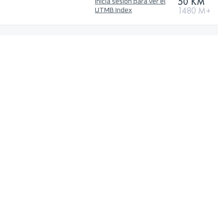
50 KM
Inicia sesión para ver el
1480 M+
UTMB Index