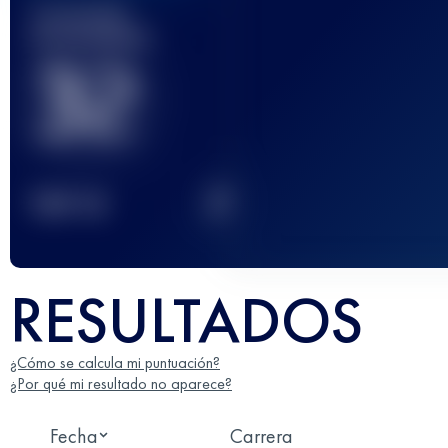
Carrera(s)
terminada(s)
32
2
TOP
10
RESULTADOS
¿Cómo se calcula mi puntuación?
¿Por qué mi resultado no aparece?
Fecha
Carrera