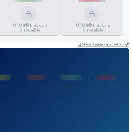
UTMB® Index no
UTMB® Index no
disponible
disponible
¿Cómo funciona el cálculo?