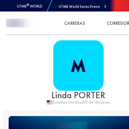
®
UTMB
WORLD
UTMB World Series Events
Skip to Content
CARRERAS
CORREDOR
Linda PORTER
Estados Unidos
60-64
Mujeres