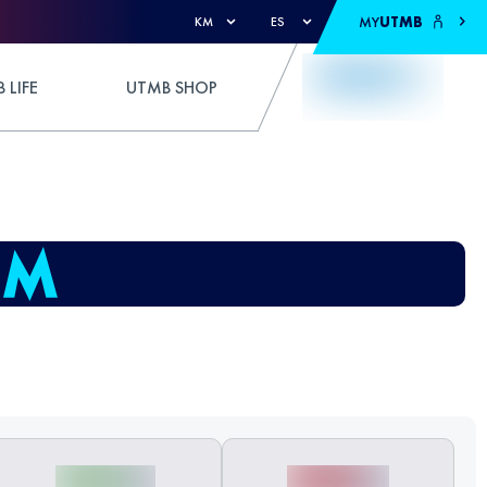
MY
UTMB
KM
ES
 LIFE
UTMB SHOP