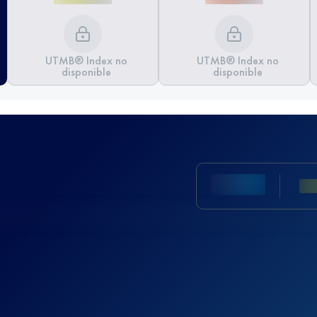
UTMB® Index no
UTMB® Index no
disponible
disponible