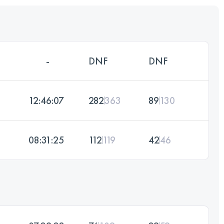
-
DNF
DNF
12:46:07
282
363
89
130
08:31:25
112
119
42
46