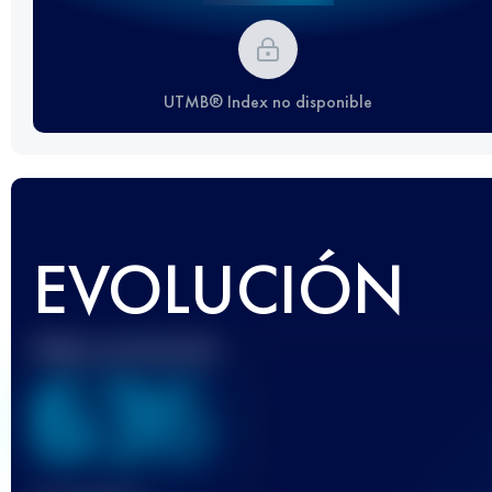
UTMB® Index no disponible
EVOLUCIÓN
Mejor puntuación
636