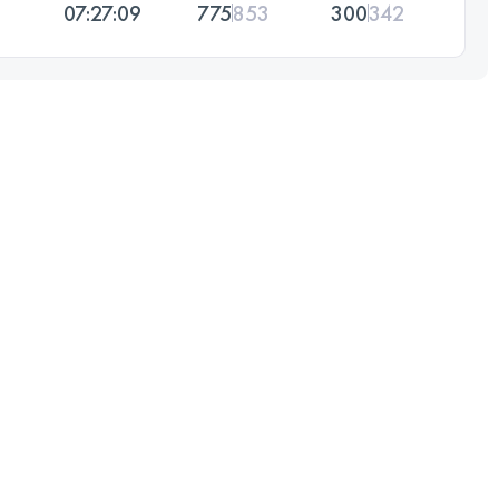
07:27:09
775
853
300
342