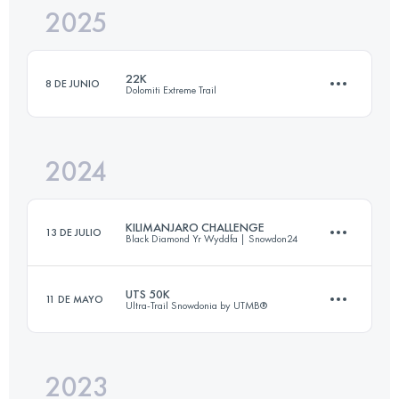
2025
45 KM
2040 M+
22K
8 DE JUNIO
Dolomiti Extreme Trail
Inicia sesión para ver el UTMB Index
2024
22 KM
1100 M+
KILIMANJARO CHALLENGE
13 DE JULIO
Black Diamond Yr Wyddfa | Snowdon24
Inicia sesión para ver el UTMB Index
UTS 50K
11 DE MAYO
Ultra-Trail Snowdonia by UTMB®
92.4 KM
5754 M+
2023
55.6 KM
3388 M+