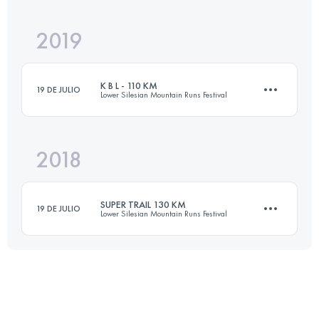
2019
33.8 KM
2031 M+
K B L - 110 KM
19 DE JULIO
Lower Silesian Mountain Runs Festival
Inicia sesión para ver el UTMB Index
2018
105.4 KM
3580 M+
SUPER TRAIL 130 KM
19 DE JULIO
Lower Silesian Mountain Runs Festival
Inicia sesión para ver el UTMB Index
131.5 KM
4040 M+