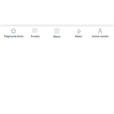
Página de inicio
Events
News
Iniciar sesión
Menú
ÚNETE