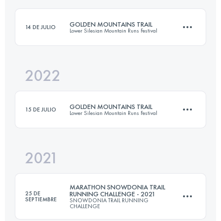
Inicia sesión para ver el UTMB Index
GOLDEN MOUNTAINS TRAIL
14 DE JULIO
Lower Silesian Mountain Runs Festival
Inicia sesión para ver el UTMB Index
2022
33.7 KM
1760 M+
GOLDEN MOUNTAINS TRAIL
15 DE JULIO
Lower Silesian Mountain Runs Festival
Inicia sesión para ver el UTMB Index
2021
33 KM
1500 M+
MARATHON SNOWDONIA TRAIL
25 DE
RUNNING CHALLENGE - 2021
SEPTIEMBRE
SNOWDONIA TRAIL RUNNING
CHALLENGE
Inicia sesión para ver el UTMB Index