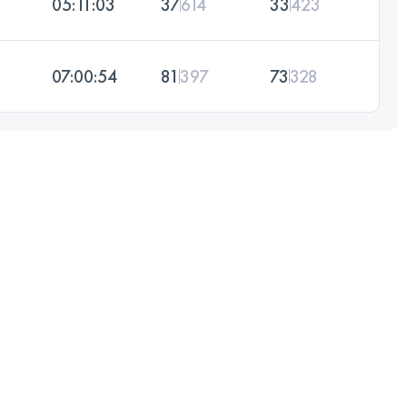
05:11:03
37
614
33
423
07:00:54
81
397
73
328