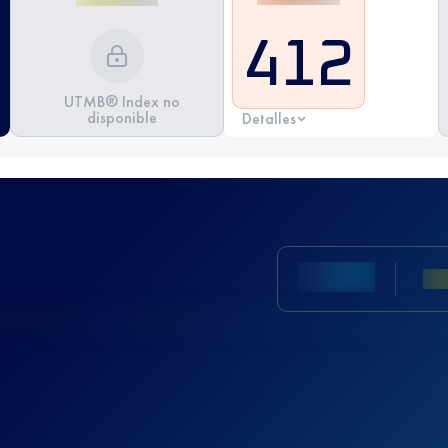
412
UTMB® Index no
disponible
Detalles