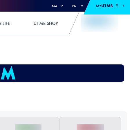
MY
UTMB
KM
ES
 LIFE
UTMB SHOP