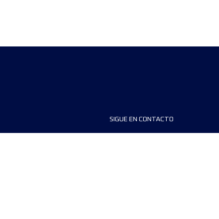
SIGUE EN CONTACTO
ios
FAQS
dores de carreras
Contáctanos
MyUTMB+