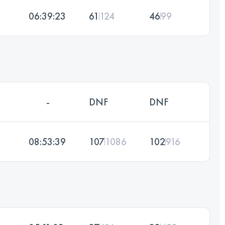
06:39:23
61
124
46
99
-
DNF
DNF
08:53:39
107
1086
102
916