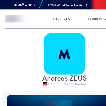
®
UTMB
WORLD
UTMB World Series Events
Skip to Content
CARRERAS
CORREDOR
Andreas ZEUS
Alemania
35-39
Hombre