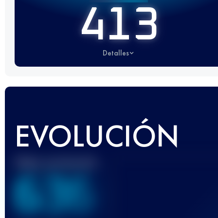
413
Detalles
EVOLUCIÓN
Mejor puntuación
636