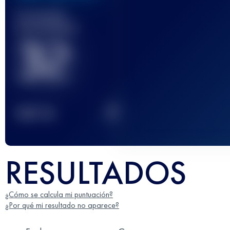
Carrera(s)
terminada(s)
32
2
TOP
10
RESULTADOS
¿Cómo se calcula mi puntuación?
¿Por qué mi resultado no aparece?