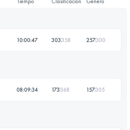
Tiempo
Clasificación
Género
10:00:47
303
358
257
300
08:09:34
173
368
157
305