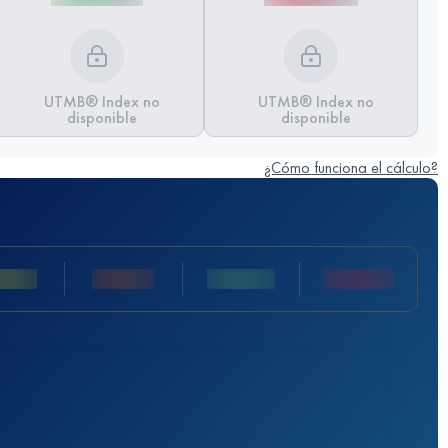
UTMB® Index no
UTMB® Index no
disponible
disponible
¿Cómo funciona el cálculo?