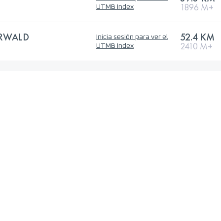
1896 M+
UTMB Index
RWALD
52.4 KM
Inicia sesión para ver el
2410 M+
UTMB Index