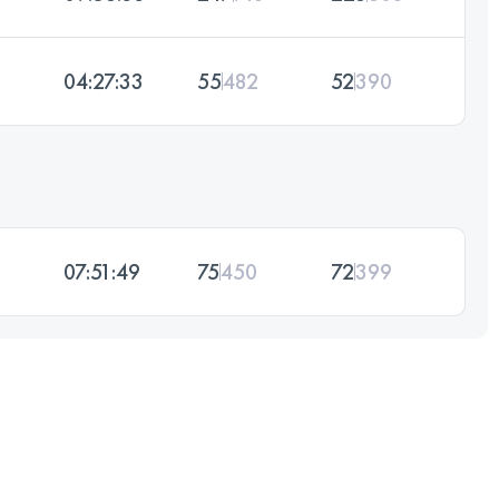
04:27:33
55
482
52
390
07:51:49
75
450
72
399