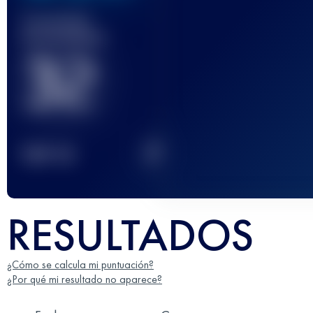
Carrera(s)
terminada(s)
32
2
TOP
10
RESULTADOS
¿Cómo se calcula mi puntuación?
¿Por qué mi resultado no aparece?