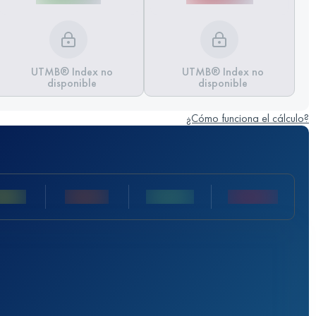
UTMB® Index no
UTMB® Index no
disponible
disponible
¿Cómo funciona el cálculo?