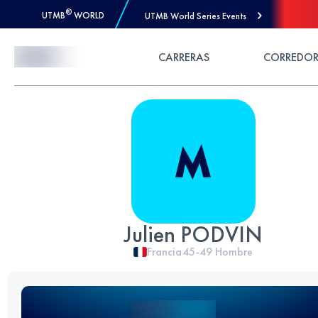
®
UTMB
WORLD
UTMB World Series Events
Skip to Content
CARRERAS
CORREDOR
Julien PODVIN
Francia
45-49
Hombre