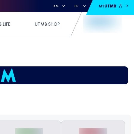
MY
UTMB
KM
ES
 LIFE
UTMB SHOP