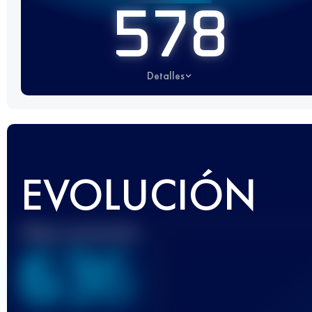
578
Detalles
EVOLUCIÓN
Mejor puntuación
636