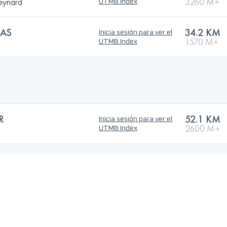
teynard
3260 M+
UTMB Index
IAS
34.2 KM
Inicia sesión para ver el
1570 M+
UTMB Index
R
52.1 KM
Inicia sesión para ver el
2600 M+
UTMB Index