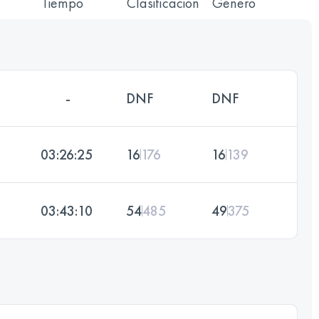
Tiempo
Clasificación
Género
-
DNF
DNF
03:26:25
16
176
16
139
03:43:10
54
485
49
375