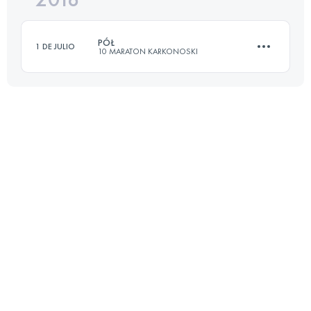
PÓŁ
1 DE JULIO
10 MARATON KARKONOSKI
Inicia sesión para ver el UTMB Index
20.4 KM
930 M+
Inicia sesión para ver el UTMB Index