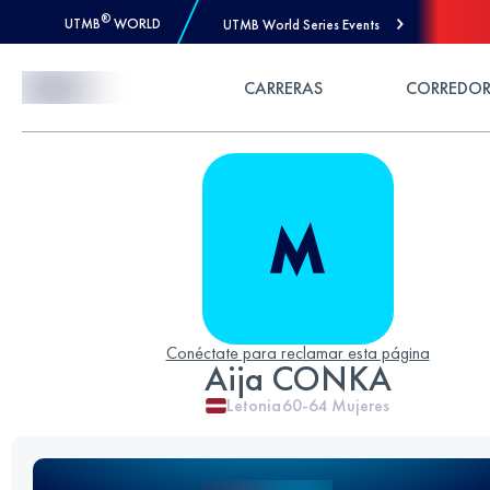
®
UTMB
WORLD
UTMB World Series Events
Skip to Content
CARRERAS
CORREDOR
Conéctate para reclamar esta página
Aija CONKA
Letonia
60-64
Mujeres