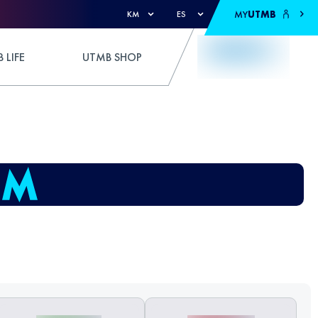
MY
UTMB
KM
ES
 LIFE
UTMB SHOP