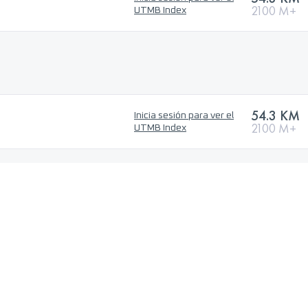
2100 M+
UTMB Index
54.3 KM
Inicia sesión para ver el
2100 M+
UTMB Index