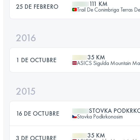
111 KM
25 DE FEBRERO
Trail De Conimbriga Terras D
2016
35 KM
1 DE OCTUBRE
ASICS Sigulda Mountain Ma
2015
STOVKA PODKRK
16 DE OCTUBRE
Stovka Podkrkonosim
35 KM
3 DE OCTUBRE