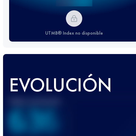
UTMB® Index no disponible
EVOLUCIÓN
Mejor puntuación
636