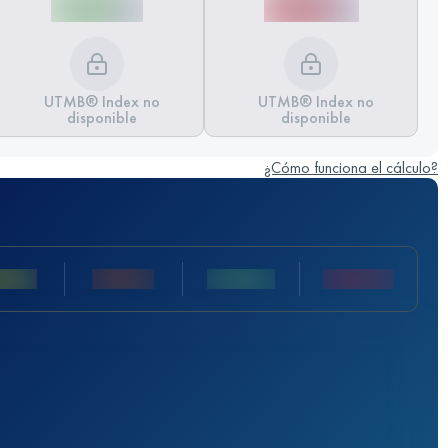
UTMB® Index no
UTMB® Index no
disponible
disponible
¿Cómo funciona el cálculo?