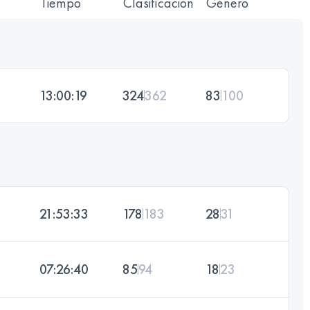
Tiempo
Clasificación
Género
13:00:19
324
362
83
100
21:53:33
178
183
28
31
07:26:40
85
94
18
23