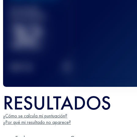
Carrera(s)
terminada(s)
32
2
TOP
10
RESULTADOS
¿Cómo se calcula mi puntuación?
¿Por qué mi resultado no aparece?