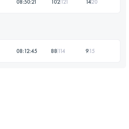
08:50:21
102
121
14
20
08:12:45
88
114
9
15