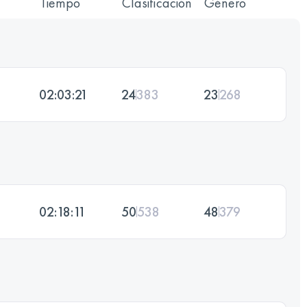
Tiempo
Clasificación
Género
02:03:21
24
383
23
268
02:18:11
50
538
48
379