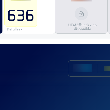
636
UTMB® Index no
disponible
Detalles