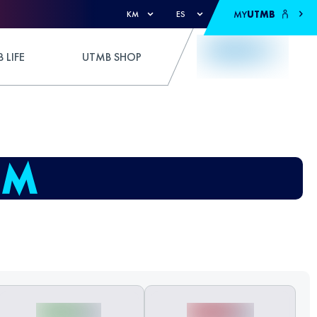
MY
UTMB
KM
ES
 LIFE
UTMB SHOP