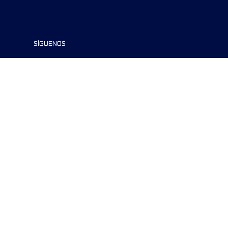
SÍGUENOS
©2024 UTMB® all rights reserved. Ultra-
Trail® and UTMB® are registered
trademarks..