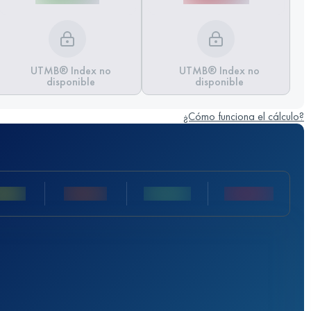
UTMB® Index no
UTMB® Index no
disponible
disponible
¿Cómo funciona el cálculo?