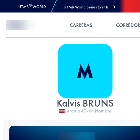
®
UTMB
WORLD
UTMB World Series Events
Skip to Content
CARRERAS
CORREDOR
Kalvis BRUNS
Letonia
40-44
Hombre