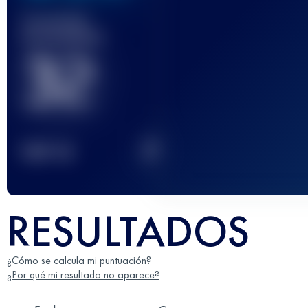
Carrera(s)
terminada(s)
32
2
TOP
10
RESULTADOS
¿Cómo se calcula mi puntuación?
¿Por qué mi resultado no aparece?