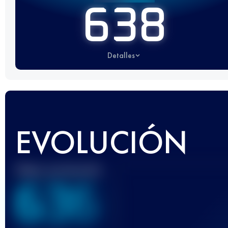
638
Detalles
EVOLUCIÓN
Mejor puntuación
636