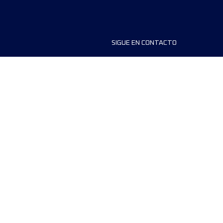
SIGUE EN CONTACTO
ios
FAQS
dores de carreras
Contáctanos
MyUTMB+
Política de privacidad
Preferencias de cookies