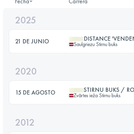
Fecha
Carrera
2025
DISTANCE 'VENDE
21 DE JUNIO
Saulgriezu Stirnu buks
2020
STIRNU BUKS / RO
15 DE AGOSTO
Zvārtes ieža Stirnu buks
2012