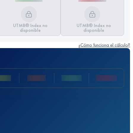
UTMB® Index no
UTMB® Index no
disponible
disponible
¿Cómo funciona el cálculo?