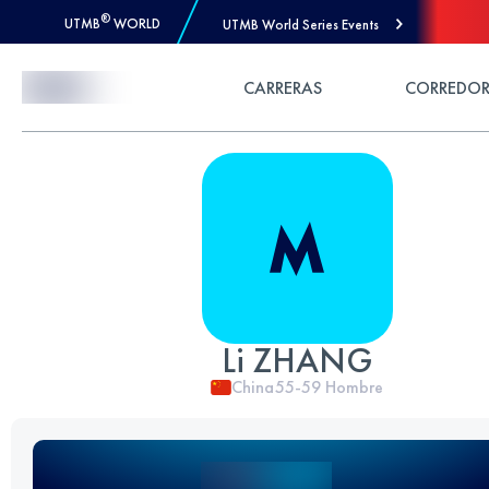
®
UTMB
WORLD
UTMB World Series Events
Skip to Content
CARRERAS
CORREDOR
Li ZHANG
China
55-59
Hombre