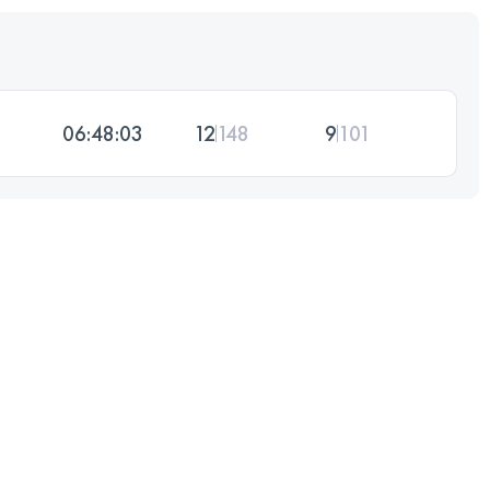
06:48:03
12
148
9
101