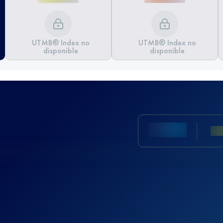
UTMB® Index no
UTMB® Index no
disponible
disponible