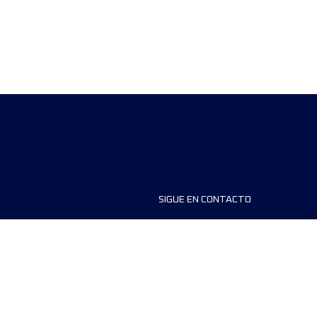
SIGUE EN CONTACTO
ios
FAQS
dores de carreras
Contáctanos
MyUTMB+