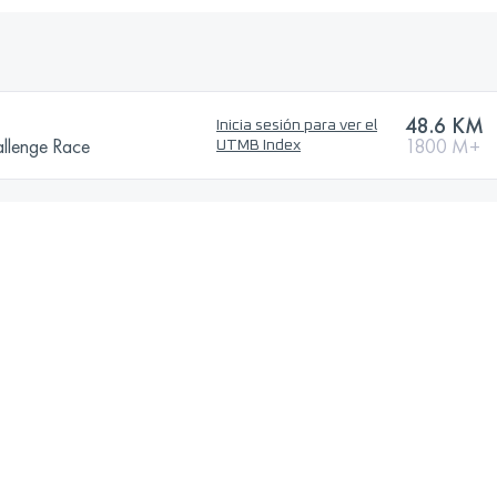
48.6 KM
Inicia sesión para ver el
allenge Race
1800 M+
UTMB Index