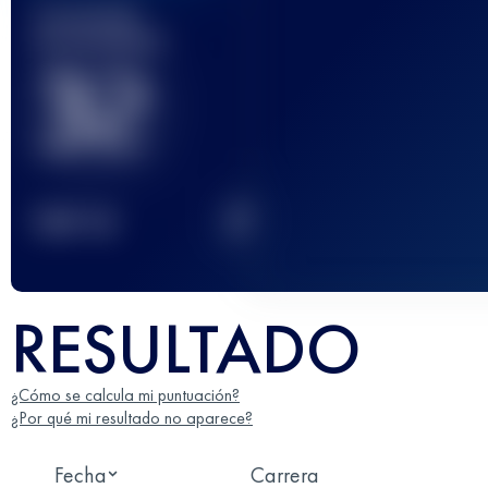
Carrera(s)
terminada(s)
32
2
TOP
10
RESULTADO
¿Cómo se calcula mi puntuación?
¿Por qué mi resultado no aparece?
Fecha
Carrera