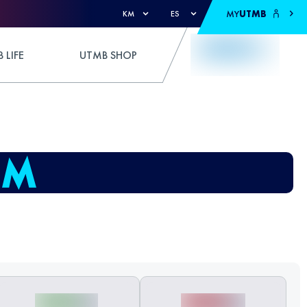
MY
UTMB
KM
ES
 LIFE
UTMB SHOP