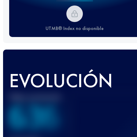
UTMB® Index no disponible
EVOLUCIÓN
Mejor puntuación
636