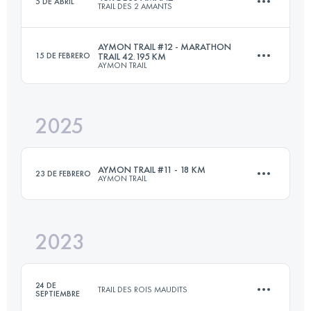
5 DE ABRIL
TRAIL DES 2 AMANTS
46 KM
1560 M+
AYMON TRAIL #12 - MARATHON
15 DE FEBRERO
TRAIL 42.195 KM
AYMON TRAIL
48.1 KM
1300 M+
Inicia sesión para ver el UTMB Index
2025
42.2 KM
2024 M+
Inicia sesión para ver el UTMB Index
AYMON TRAIL #11 - 18 KM
23 DE FEBRERO
AYMON TRAIL
Inicia sesión para ver el UTMB Index
2023
18 KM
800 M+
24 DE
TRAIL DES ROIS MAUDITS
SEPTIEMBRE