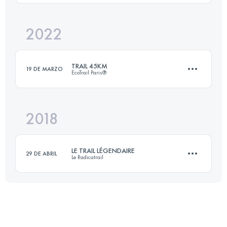
Inicia sesión para ver el UTMB Index
2022
13.2 KM
520 M+
TRAIL 45KM
19 DE MARZO
EcoTrail Paris®
Inicia sesión para ver el UTMB Index
2018
46.5 KM
930 M+
LE TRAIL LÉGENDAIRE
29 DE ABRIL
Le Radicatrail
Inicia sesión para ver el UTMB Index
33.5 KM
800 M+