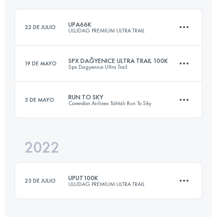
Inicia sesión para ver el UTMB Index
UPA66K
22 DE JULIO
ULUDAG PREMIUM ULTRA TRAIL
Inicia sesión para ver el UTMB Index
SPX DAĞYENICE ULTRA TRAIL 100K
19 DE MAYO
Spx Dagyenice Ultra Trail
65.4 KM
3636 M+
RUN TO SKY
5 DE MAYO
Corendon Airlines Tahtalı Run To Sky
100.2 KM
3480 M+
Inicia sesión para ver el UTMB Index
2022
27 KM
2680 M+
Inicia sesión para ver el UTMB Index
UPUT100K
23 DE JULIO
ULUDAG PREMIUM ULTRA TRAIL
Inicia sesión para ver el UTMB Index