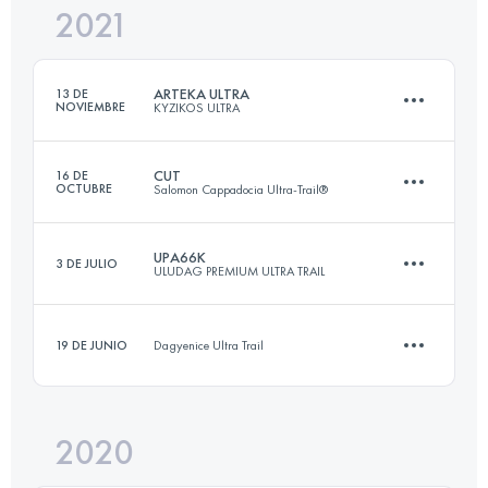
2021
100 KM
5500 M+
ARTEKA ULTRA
13 DE
NOVIEMBRE
KYZIKOS ULTRA
Inicia sesión para ver el UTMB Index
CUT
16 DE
OCTUBRE
Salomon Cappadocia Ultra-Trail®
46.4 KM
1295 M+
UPA66K
3 DE JULIO
ULUDAG PREMIUM ULTRA TRAIL
120.3 KM
3903 M+
Inicia sesión para ver el UTMB Index
19 DE JUNIO
Dagyenice Ultra Trail
65.1 KM
3510 M+
Inicia sesión para ver el UTMB Index
2020
13.6 KM
310 M+
Inicia sesión para ver el UTMB Index