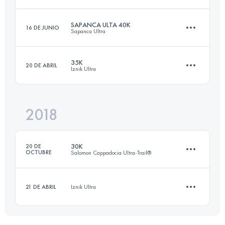
52.5 KM
1030 M+
Inicia sesión para ver el UTMB Index
SAPANCA ULTA 40K
16 DE JUNIO
Sapanca Ultra
29.8 KM
930 M+
Inicia sesión para ver el UTMB Index
35K
20 DE ABRIL
Iznik Ultra
40.5 KM
1430 M+
Inicia sesión para ver el UTMB Index
2018
37.3 KM
1090 M+
Inicia sesión para ver el UTMB Index
30K
20 DE
OCTUBRE
Salomon Cappadocia Ultra-Trail®
Inicia sesión para ver el UTMB Index
21 DE ABRIL
Iznik Ultra
38.4 KM
1120 M+