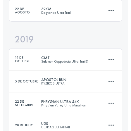
32KM
22 DE
AGOSTO
Dagyenice Ultra Trail
Inicia sesión para ver el UTMB Index
2019
31.9 KM
1730 M+
CMT
19 DE
OCTUBRE
Salomon Cappadocia Ultra-Trail®
Inicia sesión para ver el UTMB Index
APOSTOL RUN
5 DE OCTUBRE
KYZIKOS ULTRA
63.7 KM
1990 M+
PHRYGIAN ULTRA 54K
22 DE
SEPTIEMBRE
Phrygian Valley Ultra Marathon
22.1 KM
500 M+
Inicia sesión para ver el UTMB Index
U30
20 DE JULIO
ULUDAGULTRATRAIL