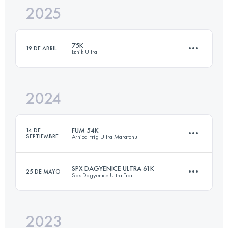
2025
88.2 KM
2780 M+
75K
19 DE ABRIL
Iznik Ultra
Inicia sesión para ver el UTMB Index
2024
76.5 KM
1970 M+
FUM 54K
14 DE
SEPTIEMBRE
Arnica Frig Ultra Maratonu
Inicia sesión para ver el UTMB Index
SPX DAGYENICE ULTRA 61K
25 DE MAYO
Spx Dagyenice Ultra Trail
54 KM
750 M+
2023
60.8 KM
1980 M+