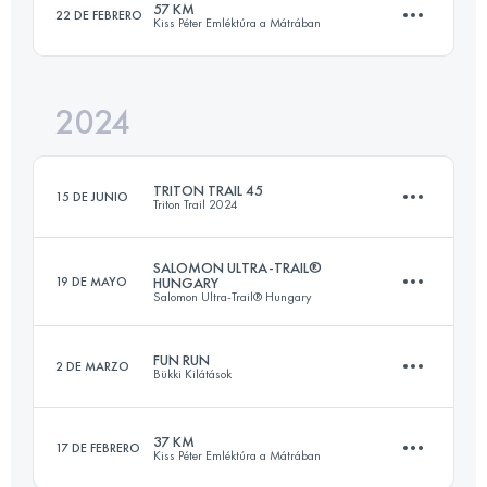
57 KM
22 DE FEBRERO
Kiss Péter Emléktúra a Mátrában
66.5 KM
2520 M+
Inicia sesión para ver el UTMB Index
2024
56 KM
2890 M+
Inicia sesión para ver el UTMB Index
TRITON TRAIL 45
15 DE JUNIO
Triton Trail 2024
Inicia sesión para ver el UTMB Index
SALOMON ULTRA-TRAIL®
19 DE MAYO
HUNGARY
Salomon Ultra-Trail® Hungary
45 KM
2014 M+
FUN RUN
2 DE MARZO
Bükki Kilátások
112 KM
4200 M+
Inicia sesión para ver el UTMB Index
37 KM
17 DE FEBRERO
Kiss Péter Emléktúra a Mátrában
35.6 KM
1370 M+