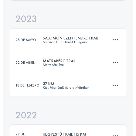
Inicia sesión para ver el UTMB Index
2023
35.5 KM
1818 M+
Inicia sesión para ver el UTMB Index
SALOMON SZENTENDRE TRAIL
28 DE MAYO
Salomon Ultra-Trail® Hungary
Inicia sesión para ver el UTMB Index
MÁTRABÉRC TRAIL
22 DE ABRIL
Mátrabérc Trail
53.5 KM
1753 M+
37 KM
18 DE FEBRERO
Kiss Péter Emléktúra a Mátrában
55.9 KM
2790 M+
Inicia sesión para ver el UTMB Index
2022
35.5 KM
1818 M+
Inicia sesión para ver el UTMB Index
HEGYESTŰ TRAIL 115 KM
22 DE