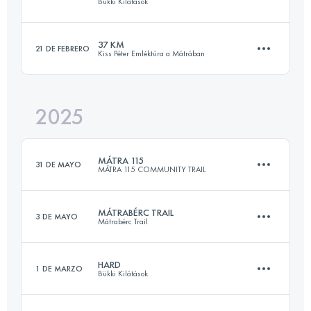
Bükki Kilátások
112 KM
4200 M+
37 KM
21 DE FEBRERO
Kiss Péter Emléktúra a Mátrában
66.5 KM
2520 M+
Inicia sesión para ver el UTMB Index
2025
35.5 KM
1818 M+
Inicia sesión para ver el UTMB Index
MÁTRA 115
31 DE MAYO
MÁTRA 115 COMMUNITY TRAIL
Inicia sesión para ver el UTMB Index
MÁTRABÉRC TRAIL
3 DE MAYO
Mátrabérc Trail
116 KM
6100 M+
HARD
1 DE MARZO
Bükki Kilátások
55.9 KM
2790 M+
Inicia sesión para ver el UTMB Index