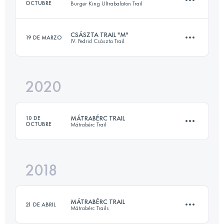
OCTUBRE
Burger King Ultrabalaton Trail
Inicia sesión para ver el UTMB Index
CSÁSZTA TRAIL "M"
19 DE MARZO
IV. Fedrid Császta Trail
114.7 KM
2914 M+
2020
15 KM
510 M+
Inicia sesión para ver el UTMB Index
MÁTRABÉRC TRAIL
10 DE
OCTUBRE
Mátrabérc Trail
Inicia sesión para ver el UTMB Index
2018
55.9 KM
2790 M+
MÁTRABÉRC TRAIL
21 DE ABRIL
Mátrabérc Trails
Inicia sesión para ver el UTMB Index