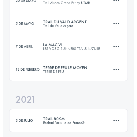
20 DE MAYO
Trail Alsace Grand Est by UTMB
25 KM
920 M+
TRAIL DU VAL D ARGENT
5 DE MAYO
Trail du Val d’Argent
50 KM
1980 M+
Inicia sesión para ver el UTMB Index
LA MAC VI
7 DE ABRIL
LES VOSGIRUNNERS TRAILS NATURE
43 KM
2000 M+
Inicia sesión para ver el UTMB Index
TERRE DE FEU LE MOYEN
18 DE FEBRERO
TERRE DE FEU
25.1 KM
1000 M+
Inicia sesión para ver el UTMB Index
2021
21.2 KM
1040 M+
Inicia sesión para ver el UTMB Index
TRAIL 80KM
3 DE JULIO
EcoTrail Paris Ile-de-France®
Inicia sesión para ver el UTMB Index