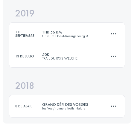
2019
80.1 KM
1160 M+
THK 56 KM
1 DE
SEPTIEMBRE
Ultra Trail Haut-Koenigsbourg ®
Inicia sesión para ver el UTMB Index
50K
13 DE JULIO
TRAIL DU PAYS WELCHE
56.4 KM
2040 M+
2018
50.2 KM
2300 M+
Inicia sesión para ver el UTMB Index
GRAND DÉFI DES VOSGES
8 DE ABRIL
Les Vosgirunners Trails Nature
Inicia sesión para ver el UTMB Index