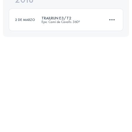
101.8 KM
2690 M+
TRAILRUN E3/T2
2 DE MARZO
Epic Camí de Cavalls 360º
Inicia sesión para ver el UTMB Index
3 Etapas
154.2 KM
2730 M+
Inicia sesión para ver el UTMB Index