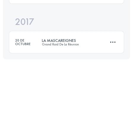
2017
56.4 KM
3180 M+
Inicia sesión para ver el UTMB Index
LA MASCAREIGNES
20 DE
OCTUBRE
Grand Raid De La Réunion
Inicia sesión para ver el UTMB Index
64.5 KM
4010 M+
Inicia sesión para ver el UTMB Index