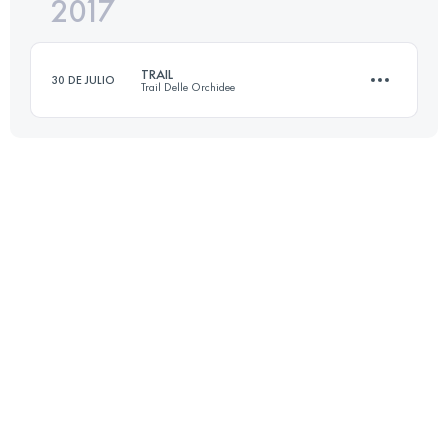
2017
57.5 KM
1924 M+
TRAIL
30 DE JULIO
Trail Delle Orchidee
Inicia sesión para ver el UTMB Index
47.2 KM
3300 M+
Inicia sesión para ver el UTMB Index