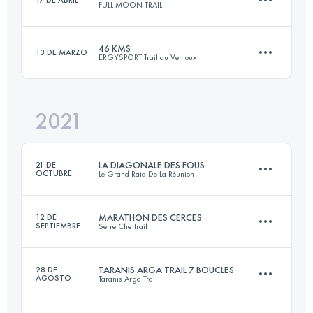
FULL MOON TRAIL
Inicia sesión para ver el UTMB Index
42.5 KM
2600 M+
Inicia sesión para ver el UTMB Index
46 KMS
13 DE MARZO
ERGYSPORT Trail du Ventoux
70 KM
1750 M+
Inicia sesión para ver el UTMB Index
2021
47.1 KM
2340 M+
Inicia sesión para ver el UTMB Index
LA DIAGONALE DES FOUS
21 DE
OCTUBRE
Le Grand Raid De La Réunion
Inicia sesión para ver el UTMB Index
MARATHON DES CERCES
12 DE
SEPTIEMBRE
Serre Che Trail
160.2 KM
9377 M+
TARANIS ARGA TRAIL 7 BOUCLES
28 DE
AGOSTO
Taranis Arga Trail
45.8 KM
3210 M+
Inicia sesión para ver el UTMB Index