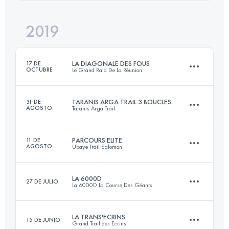
2019
84.6 KM
3700 M+
Inicia sesión para ver el UTMB Index
LA DIAGONALE DES FOUS
17 DE
OCTUBRE
Le Grand Raid De La Réunion
Inicia sesión para ver el UTMB Index
TARANIS ARGA TRAIL 3 BOUCLES
31 DE
AGOSTO
Taranis Arga Trail
168.1 KM
9610 M+
PARCOURS ELITE
11 DE
AGOSTO
Ubaye Trail Salomon
37 KM
1900 M+
Inicia sesión para ver el UTMB Index
LA 6000D
27 DE JULIO
La 6000D La Course Des Géants
40.5 KM
2420 M+
Inicia sesión para ver el UTMB Index
LA TRANS'ECRINS
15 DE JUNIO
Grand Trail des Ecrins