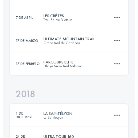
65.4 KM
3510 M+
Inicia sesión para ver el UTMB Index
LES CRÊTES
7 DE ABRIL
Trail Sainte-Victoire
57 KM
3300 M+
Inicia sesión para ver el UTMB Index
ULTIMATE MOUNTAIN TRAIL
17 DE MARZO
Grand trail du Garlaban
58.4 KM
2897 M+
Inicia sesión para ver el UTMB Index
PARCOURS ELITE
17 DE FEBRERO
Ubaye Snow Trail Salomon
29.1 KM
1870 M+
Inicia sesión para ver el UTMB Index
2018
21 KM
930 M+
Inicia sesión para ver el UTMB Index
LA SAINTÉLYON
1 DE
DICIEMBRE
La SaintéLyon
Inicia sesión para ver el UTMB Index
ULTRA TOUR 160
24 DE