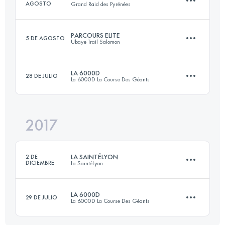
AGOSTO
Grand Raid des Pyrénées
81.4 KM
2290 M+
PARCOURS ELITE
5 DE AGOSTO
Ubaye Trail Salomon
160 KM
10000 M+
Inicia sesión para ver el UTMB Index
LA 6000D
28 DE JULIO
La 6000D La Course Des Géants
40.7 KM
2430 M+
Inicia sesión para ver el UTMB Index
2017
65.3 KM
3330 M+
Inicia sesión para ver el UTMB Index
LA SAINTÉLYON
2 DE
DICIEMBRE
La SaintéLyon
Inicia sesión para ver el UTMB Index
LA 6000D
29 DE JULIO
La 6000D La Course Des Géants
73 KM
1930 M+