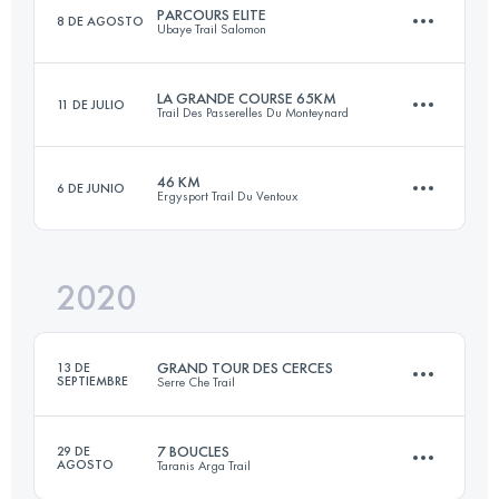
PARCOURS ELITE
8 DE AGOSTO
Ubaye Trail Salomon
84 KM
3710 M+
Inicia sesión para ver el UTMB Index
LA GRANDE COURSE 65KM
11 DE JULIO
Trail Des Passerelles Du Monteynard
42 KM
2560 M+
Inicia sesión para ver el UTMB Index
46 KM
6 DE JUNIO
Ergysport Trail Du Ventoux
65.1 KM
3340 M+
Inicia sesión para ver el UTMB Index
2020
45.8 KM
2438 M+
Inicia sesión para ver el UTMB Index
GRAND TOUR DES CERCES
13 DE
SEPTIEMBRE
Serre Che Trail
Inicia sesión para ver el UTMB Index
7 BOUCLES
29 DE
AGOSTO
Taranis Arga Trail
60.9 KM
3960 M+