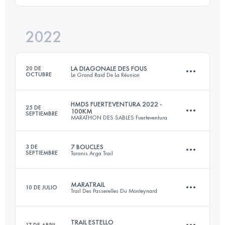
70 KM
836 M+
2022
70 KM
1750 M+
Inicia sesión para ver el UTMB Index
LA DIAGONALE DES FOUS
20 DE
OCTUBRE
Le Grand Raid De La Réunion
Inicia sesión para ver el UTMB Index
HMDS FUERTEVENTURA 2022 -
25 DE
100KM
SEPTIEMBRE
MARATHON DES SABLES Fuerteventura
168.4 KM
10250 M+
7 BOUCLES
3 DE
SEPTIEMBRE
Taranis Arga Trail
3 Etapas
Inicia sesión para ver el UTMB Index
78 KM
1792 M+
MARATRAIL
10 DE JULIO
Trail Des Passerelles Du Monteynard
84 KM
3710 M+
TRAIL ESTELLO
17 DE ABRIL