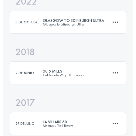
2022
80.9 KM
950 M+
GLASGOW TO EDINBURGH ULTRA
8 DE OCTUBRE
Glasgow to Edinburgh Ultra
Inicia sesión para ver el UTMB Index
2018
90.1 KM
597 M+
50.5 MILES
2 DE JUNIO
Calderdale Way Ultra Races
Inicia sesión para ver el UTMB Index
2017
80.9 KM
2590 M+
LA VILLARS 60
29 DE JULIO
Montreux Trail Festival
Inicia sesión para ver el UTMB Index