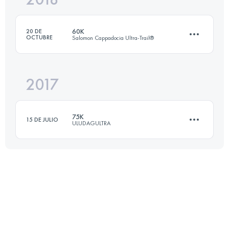
60K
20 DE
OCTUBRE
Salomon Cappadocia Ultra-Trail®
Inicia sesión para ver el UTMB Index
2017
63.6 KM
2030 M+
75K
15 DE JULIO
ULUDAGULTRA
Inicia sesión para ver el UTMB Index
77.1 KM
3750 M+
Inicia sesión para ver el UTMB Index