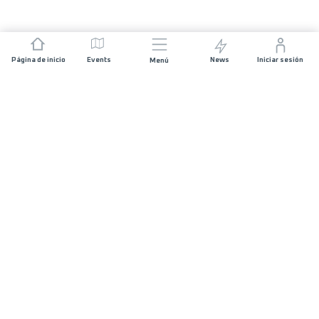
Página de inicio
Events
News
Iniciar sesión
Menú
ÚNETE
Patrocinios