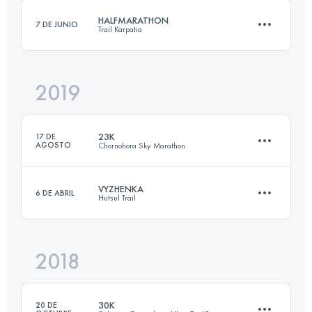
HALFMARATHON
7 DE JUNIO
Trail Karpatia
Inicia sesión para ver el UTMB Index
2019
21.3 KM
1280 M+
23K
17 DE
AGOSTO
Chornohora Sky Marathon
Inicia sesión para ver el UTMB Index
VYZHENKA
6 DE ABRIL
Hutsul Trail
23.4 KM
1270 M+
2018
23.4 KM
1040 M+
Inicia sesión para ver el UTMB Index
30K
20 DE