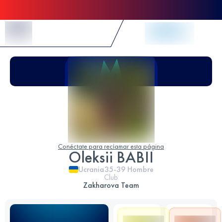
Skip to Content
Conéctate para reclamar esta página
Oleksii BABII
Ucrania
35-39
Hombre
Club
Zakharova Team