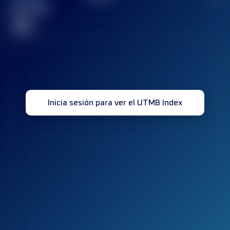
Carrera(s)
terminada(s)
32
Inicia sesión para ver el UTMB Index