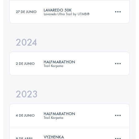
LAVAREDO 50K
27 DE JUNIO
Lavaredo Ultra Trail by UTMB®
14.3 KM
775 M+
2024
50 KM
2600 M+
Inicia sesión para ver el UTMB Index
HALFMARATHON
2 DE JUNIO
Trail Karpatia
Inicia sesión para ver el UTMB Index
2023
20 KM
1300 M+
HALFMARATHON
4 DE JUNIO
Trail Karpatia
Inicia sesión para ver el UTMB Index
VYZHENKA
8 DE ABRIL