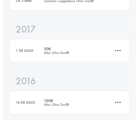
OCTUBRE
Salomon Cappadocia Ultra-Trail®
Inicia sesión para ver el UTMB Index
2017
38.4 KM
1120 M+
50K
1 DE JULIO
Altai Ultra-Trail®
Inicia sesión para ver el UTMB Index
2016
49.9 KM
1930 M+
100K
16 DE JULIO
Altai Ultra-Trail®
Inicia sesión para ver el UTMB Index
103.7 KM
3698 M+