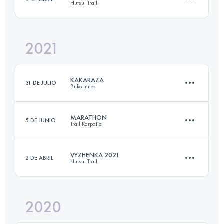
Hutsul Trail
20 KM
1275 M+
2021
19 KM
1200 M+
Inicia sesión para ver el UTMB Index
KAKARAZA
31 DE JULIO
Buko miles
Inicia sesión para ver el UTMB Index
MARATHON
5 DE JUNIO
Trail Karpatia
45 KM
2570 M+
VYZHENKA 2021
2 DE ABRIL
Hutsul Trail
46 KM
2750 M+
Inicia sesión para ver el UTMB Index
2020
21.1 KM
910 M+
Inicia sesión para ver el UTMB Index