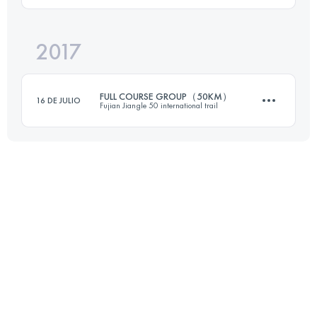
2017
59.8 KM
2830 M+
Inicia sesión para ver el UTMB Index
FULL COURSE GROUP（50KM）
16 DE JULIO
Fujian Jiangle 50 international trail
Inicia sesión para ver el UTMB Index
48.1 KM
2600 M+
Inicia sesión para ver el UTMB Index