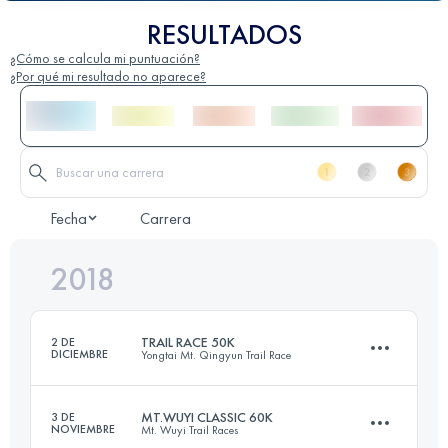
RESULTADOS
¿Cómo se calcula mi puntuación?
¿Por qué mi resultado no aparece?
Fecha
Carrera
2018
TRAIL RACE 50K
2 DE
DICIEMBRE
Yongtai Mt. Qingyun Trail Race
MT.WUYI CLASSIC 60K
3 DE
NOVIEMBRE
Mt. Wuyi Trail Races
47.6 KM
2850 M+