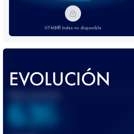
UTMB® Index no disponible
EVOLUCIÓN
Mejor puntuación
636