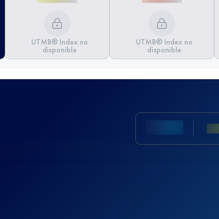
UTMB® Index no
UTMB® Index no
disponible
disponible