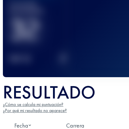
Carrera(s)
terminada(s)
32
2
TOP
10
RESULTADO
¿Cómo se calcula mi puntuación?
¿Por qué mi resultado no aparece?
Fecha
Carrera