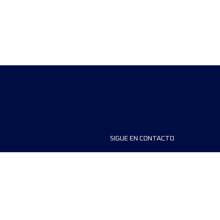
SIGUE EN CONTACTO
ios
FAQS
dores de carreras
Contáctanos
MyUTMB+