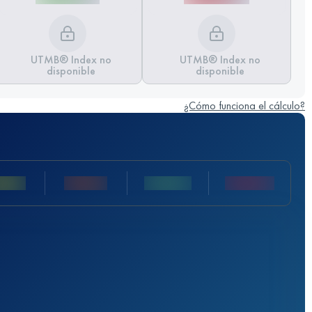
UTMB® Index no
UTMB® Index no
disponible
disponible
¿Cómo funciona el cálculo?