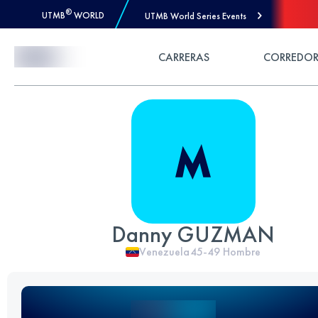
®
UTMB
WORLD
UTMB World Series Events
Skip to Content
CARRERAS
CORREDOR
Danny GUZMAN
Venezuela
45-49
Hombre