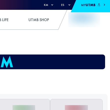
MY
UTMB
KM
ES
 LIFE
UTMB SHOP