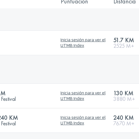
Puntuación
Distancia
51.7 KM
Inicia sesión para ver el
2525 M+
UTMB Index
KM
130 KM
Inicia sesión para ver el
Festival
3880 M+
UTMB Index
240 KM
240 KM
Inicia sesión para ver el
Festival
7670 M+
UTMB Index