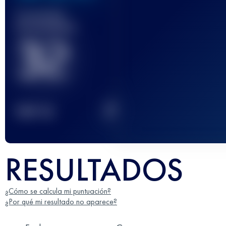
Carrera(s)
terminada(s)
32
2
TOP
10
RESULTADOS
¿Cómo se calcula mi puntuación?
¿Por qué mi resultado no aparece?