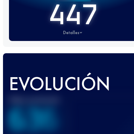
447
Detalles
EVOLUCIÓN
Mejor puntuación
636