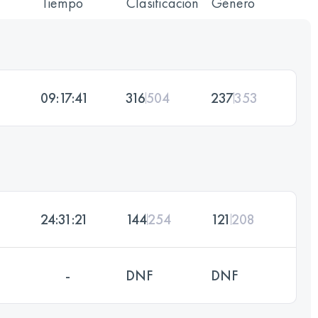
Tiempo
Clasificación
Género
09:17:41
316
504
237
353
24:31:21
144
254
121
208
-
DNF
DNF