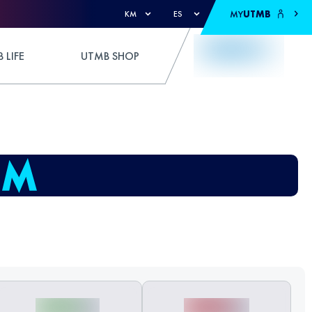
MY
UTMB
KM
ES
 LIFE
UTMB SHOP