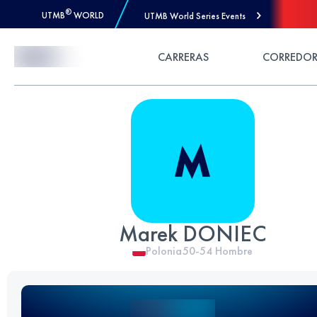
®
UTMB
WORLD
UTMB World Series Events
Skip to Content
CARRERAS
CORREDOR
Marek DONIEC
Polonia
50-54
Hombre