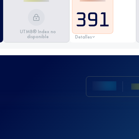
391
UTMB® Index no
disponible
Detalles