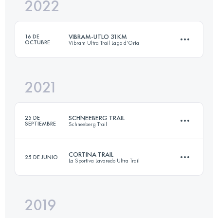
2022
58.1 KM
3590 M+
VIBRAM-UTLO 31KM
16 DE
OCTUBRE
Vibram Ultra Trail Lago d'Orta
Inicia sesión para ver el UTMB Index
2021
30.6 KM
1740 M+
SCHNEEBERG TRAIL
25 DE
SEPTIEMBRE
Schneeberg Trail
Inicia sesión para ver el UTMB Index
CORTINA TRAIL
25 DE JUNIO
La Sportiva Lavaredo Ultra Trail
31.3 KM
2430 M+
2019
48.5 KM
2627 M+