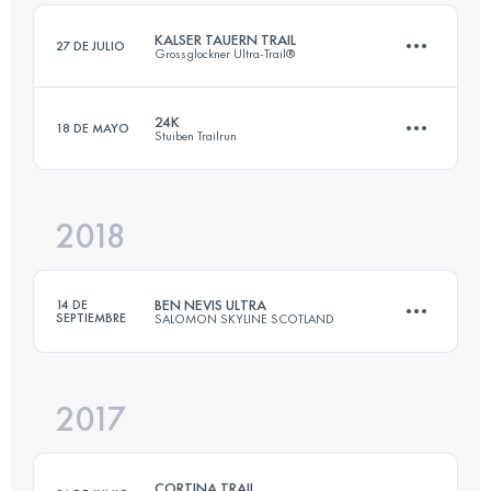
Inicia sesión para ver el UTMB Index
KALSER TAUERN TRAIL
27 DE JULIO
Grossglockner Ultra-Trail®
Inicia sesión para ver el UTMB Index
24K
18 DE MAYO
Stuiben Trailrun
48.2 KM
2180 M+
2018
24.2 KM
1700 M+
Inicia sesión para ver el UTMB Index
BEN NEVIS ULTRA
14 DE
SEPTIEMBRE
SALOMON SKYLINE SCOTLAND
Inicia sesión para ver el UTMB Index
2017
47.3 KM
1640 M+
CORTINA TRAIL