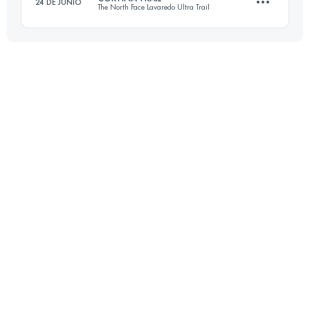
24 DE JUNIO
The North Face Lavaredo Ultra Trail
Inicia sesión para ver el UTMB Index
48.3 KM
2620 M+
Inicia sesión para ver el UTMB Index