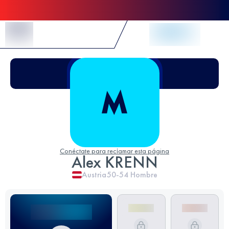
Skip to Content
Conéctate para reclamar esta página
Alex KRENN
Austria
50-54
Hombre